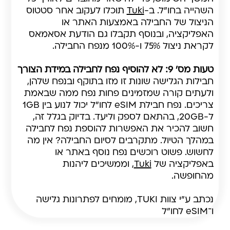
השהייה בחו"ל. ב-
Tuki
תוכלו לעקוב אחר סטטוס
הניצול של החבילה באמצעות האתר או
האפליקציה, ובנוסף תקבלו גם הודעת אסאמאס
לקראת ניצול 75% ו-100% מנפח החבילה.
טעות מס' 9: לא להוסיף נפח לחבילה במידת הצורך
חבילות הגלישה שונות זו מזו בתוקף ובנפח שלהן,
ולעתים קורה שמזמינים פחות נפח ממה שבאמת
צריכים. נפח חבילת eSIM לחו"ל יכול לנוע בין 1GB
ל-20GB, בהתאם לספק וליעד. בדיוק בגלל זה,
חשוב להכיר את האפשרות להוספת נפח לחבילה
במהלך הטיול. מתקרבים לסיום החבילה? אין מה
לחשוש. פשוט רוכשים נפח נוסף באתר או
באפליקציה של
Tuki
, וממשיכים ליהנות
מהחופשה.
נכתב ע"י צוות TUKI, מומחים לפתרונות גלישה
ו־eSIM לחו"ל