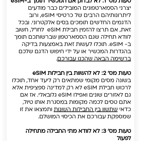
טעות מס' 1: לא לבדוק אם המכשיר תומך ב-eSIM
יצרני הסמארטפונים המובילים כבר מודעים
ליתרונותיהם הרבים של כרטיסי eSIM, ורוב
הדגמים החדשים תומכים בסים אלקטרוני. ובכל
זאת, אם תרצו להזמין חבילת eSIM לחו"ל, חשוב
לוודא תחילה שגם הסמארטפון שברשותכם תומך
ב- eSIM. תוכלו לעשות זאת באמצעות בדיקה
בהגדרות המכשיר או על ידי חיפוש הדגם שלכם
ברשימה הבאה שהכנו עבורכם
.
טעות מס' 2: לא להשוות בין חבילות eSIM
בשונה מסים מקומי שמתאים רק ליעד אחד, תוכלו
לרכוש חבילת eSIM לא רק למדינה ספציפית אלא
גם לאזורים שונים ואפילו eSIM גלובאלי. אז אם
אתם טסים לכמה מקומות במסגרת אותו טיול,
כדאי
שתשוו בין החבילות השונות
ותמצאו את זו
שמספקת עבורכם את הכיסוי המושלם.
טעות מס' 3: לא לוודא מתי החבילה מתחילה
לפעול