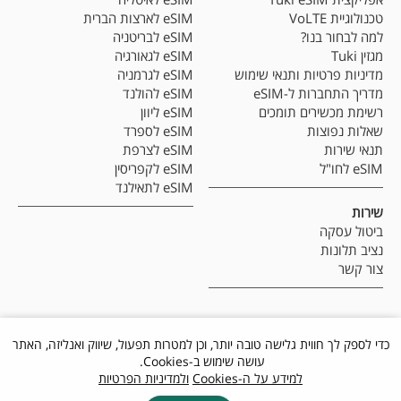
טכנולוגיית VoLTE
eSIM לארצות הברית
למה לבחור בנו?
eSIM לבריטניה
מגזין Tuki
eSIM לגאורגיה
מדיניות פרטיות ותנאי שימוש
eSIM לגרמניה
מדריך התחברות ל-eSIM
eSIM להולנד
רשימת מכשירים תומכים
eSIM ליוון
שאלות נפוצות
eSIM לספרד
תנאי שירות
eSIM לצרפת
eSIM לחו"ל
eSIM לקפריסין
eSIM לתאילנד
שירות
ביטול עסקה
נציב תלונות
צור קשר
כדי לספק לך חווית גלישה טובה יותר, וכן למטרות תפעול, שיווק ואנליזה, האתר
עושה שימוש ב-Cookies.
למידע על ה-Cookies
ולמדיניות הפרטיות