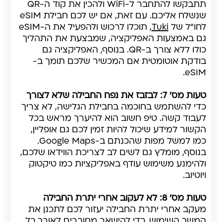
תתבקשו להתחבר ל-WiFi ולהכין את קוד ה-QR
שנשלח אליכם. עם זאת, אם יש לכם חבילת eSIM
לחו"ל של
Tuki
, תוכלו לרכוש ולהפעיל את ה-eSIM
גם באמצעות האפליקציה, שמבצעת את התהליך
כולו ללא צורך ב-QR. בנוסף, האפליקציה גם
בודקת אוטומטית אם המכשיר שלכם תומך ב-
eSIM.
טעות מס' 7: לבזבז את נפח החבילה שלא לצורך
כדי להשתמש בחוכמה בחבילת הגלישה, לא צריך
לעבוד קשה. טיפ חשוב הוא להיערך מראש בכל
הקשור למידע שיכול להיות זמין לכם גם אופליין,
כמו למשל מפות שהכנתם ב-Google Maps.
בנוסף, מומלץ גם לשים לב לצריכת הווידאו שלכם,
ולהימנע משימוש עודף באפליקציות כמו טיקטוק
ויוטיוב.
טעות מס' 8: לא לעקוב אחרי יתרת החבילה
מעקב אחרי יתרת החבילה יעזור לכם לתכנן את
המשך השימוש, כדי להישאר מחוברים לאורך כל