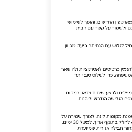
ברבים ממכשירי הסמארטפון החדשים, והופך לשימושי
ות עליכם ולשמור על קשר עם הבית
 להתחיל לגלוש עם הנחיתה ביעד. מכיוון
, להזמין כרטיסים לאטרקציות ולהישאר
 סמארטפונים משלהם, תוכלו לרכוש חבילות eSIM לחו"ל לכל המשפחה, כדי לשלוט טוב יותר
יילים ולבצע שיחות וידאו. במקום
ת תלויים ברשת של בית המלון, אפשר לבחור חבילת eSIM שבועית בנפח הגלישה הנדרש וליהנות
זמנת מקומות לינה, לצורך שמירה על
קשר עם המשפחה וגם עבור העלאת תכנים לרשתות החברתיות. במקרים כאלה, ניתן לרכוש חבילת eSIM לחו"ל בתוקף ארוך, למשל 30 ימים,
מושלם עבורכם. תוכלו לבחור חבילה אזורית שמיועדת