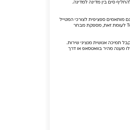
נם מותאמים ספציפית לצורכי המטייל
הישראלי. אם נדרשים סיוע או מענה לשאלות, התמיכה ניתנת לרוב באנגלית, ולעתים באמצעות בוטים. Tuki לעומת זאת, מספקת מבחר
 ניתן לקבל תמיכה אנושית מנציגי שירות.
ו מענה מהיר בוואטסאפ או דרך