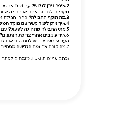
הבא
.
2.
איפה ניתן לגלוש?
מקומית למדינה אחת או חבילה אזו
3.
מה תוקף החבילה?
בחרו חבילת eSIM בהתאם לאורך הנסיעה שלכם. בין אם מדובר בשבוע, שבועיים או יותר.
4.
איך ניתן ליצור קשר עם מוקד תמיכ
5.
מתי החבילה מתחילה לפעול?
עם Tuki תוכלו להתקין את החבילה בנוחות ובקלות מישראל, והיא תתחיל לפעול עם הנחיתה בחו"
6.
איך עוקבים אחרי צריכת הנתונים?
העדיפו ספקית ששולחת התראות לקראת סיום
7.
מה קורה אם נפח הגלישה מסתיים 
נכתב ע"י צוות TUKI, מומחים לפתרונות גלישה ו־eSIM לחו"ל