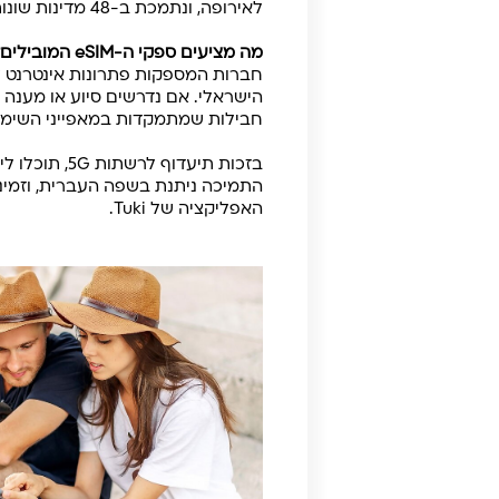
לאירופה, ונתמכת ב-48 מדינות שונות בהן איטליה, צרפת, ספרד, גרמניה, הולנד, יוון ואוסטריה. כל זה, בלי להחליף סים בין מדינה למדינה.
מה מציעים ספקי ה-eSIM המובילים?
חברות המספקות פתרונות אינטרנט לח
חבילות שמתמקדות במאפייני השימוש
בזכות תיעדו
התמיכה ניתנת בשפה העברית, וזמינ
האפליקציה של Tuki.