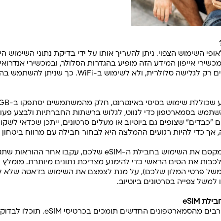
ים סלולריים (Mobile Data). במכשירי אייפון המידע הזה מופיע בהגדרות הסלולר, ובמכשי
בנתונים. שימו לב שהנתונים מתייחסים רק לגלישה סלולר
שתמש בסמארטפון כדי לנווט, לגלוש ברשתות החברתיות ולבצע פעולות
שתמשים "כבדים" שצופים גם ביוטיוב או מעלים סרטונים, ייתכן שכדאי לשקו
אך כדי להיות רגועים ההמלצה היא לבחור חבילה עם מרווח ביטחון 
כבות את הסים הראשי כדי להימנע מצריכת נתונים מיותרת. מומלץ ל
ו למשל פרטי המלון שלכם), על מנת לצמצם את השימוש בדאטה שלא ל
למשל צפייה בסרטונים ביוטיוב.
בים מהסמארטפונים החדשים תומכים בכרטיסי eSIM. תוכלו לבדוק אם גם הדגם שלכם נתמך,