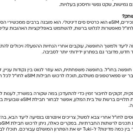
בשונה מכרטיס הסים הפיזי שכולם מכירים, eSIM הוא כרטיס סים דיגיטלי. הוא מובנה 
. חבילות eSIM לנסיעות לחו"ל מאפשרות לגלוש ברשת, להשתמש באפליקציות האהוב
ם חבילת eSIM שמתאימה ליעד ולמשך החופשה, עוקבים אחרי הנחיות ההפעלה ויכולים
 חדש, מדובר גם בפתרון ידידותי יותר לסביבה.
כל חופשה בחו"ל. בחופשה משפחתית, הוא עוזר לנווט בין נקודות עניין
בקשר דרך הוואטסאפ. אם לילדים כבר יש
קית, זקוקים לחיבור זמין כדי להתעדכן במה שקורה במשרד, לענות למ
לחפש רשתות WiFi ציבוריות או להיו
ה.
טסים לחו"ל אחרי צבא למשל, צריכים אינטרנט בנסיעה ליעד הבא, בה
עם נפח גלישה גבוה. מתכננים לעבור בין כמה מדינות? ל-Tuki יש את הפתרון ה