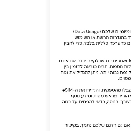
נפח חבילת הגלישה נבחר בהתאם לאופי השימוש הצפוי. ניתן להעריך אותו על ידי בדיקת נתוני השימוש היומיומיים שלכם (Data Usage)
רי אנדרואיד בהגדרות הרשת או השימוש
ית, ולא לשימוש ב-WiFi. כך שניתן להשתמש בהם כהערכה כללית בלבד, כדי להבין
ברמה הכללית, עבור טיסת סוף שבוע שכוללת שימוש בסיסי באינטרנט, חלק מהמשתמשים יסתפקו ב-1GB ואחרים יידרשו לקצת יותר. אם אתם
 נוספות, תרצו כנראה להזמין בין
ל נפח גבוה יותר. ניתן להגדיל את נפח
מסוים.
כדי למקסם את השימוש בחבילת ה-eSIM שלכם, עקבו אחר ההוראות שתקבלו מהספקית, והגדירו את ה-eSIM
הוריד מראש מפות ומידע נוסף
צורך. בנוסף, כדאי להפחית עד כמה
בקישור