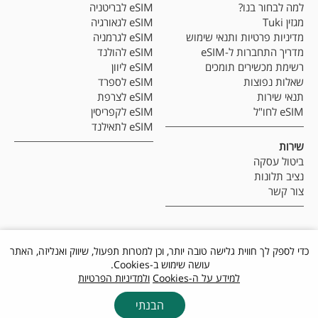
למה לבחור בנו?
eSIM לבריטניה
מגזין Tuki
eSIM לגאורגיה
מדיניות פרטיות ותנאי שימוש
eSIM לגרמניה
מדריך התחברות ל-eSIM
eSIM להולנד
רשימת מכשירים תומכים
eSIM ליוון
שאלות נפוצות
eSIM לספרד
תנאי שירות
eSIM לצרפת
eSIM לחו"ל
eSIM לקפריסין
eSIM לתאילנד
שירות
ביטול עסקה
נציב תלונות
צור קשר
כדי לספק לך חווית גלישה טובה יותר, וכן למטרות תפעול, שיווק ואנליזה, האתר
עושה שימוש ב-Cookies.
למידע על ה-Cookies
ולמדיניות הפרטיות
הבנתי