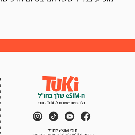
כ
א
א
ט
ל
כל הזכויות שמורות ל- Tuki - תוכי
מ
מ
מ
ר
תוכי eSIM לחו"ל
ש
שירות eSIM לחו"ל המאפשר חיסכון