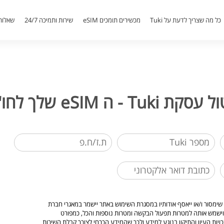
כל מה שצריך לדעת על Tuki
מכשירים תומכים eSIM
שירות ותמיכה 24/7
שאלות
קת Tuki - ה eSIM שלך לחו"ל!
שימסור ו/או ייאסף אודותיו במסגרת השימוש באתר יישמר במאגרי חברת
יות העיון והתיקון בנוגע למידע ולכך שהמידע הכרחי לצורך קבלת השירות