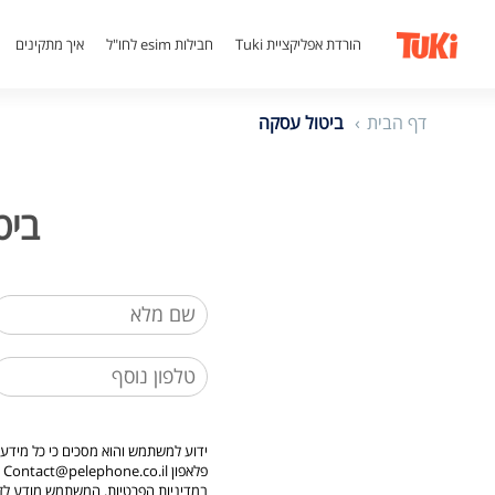
קפיצה
קפיצה
קפיצה
קפיצה
לנגישות
לאזור
לאיזור
לאיזור
לפוטר
מקלדת
הורדת אפליקציית Tuki
חבילות esim לחו"ל
איך מתקינים
האישי
המרכזי
ותמיכה
התפריט
בקורא
מסך
לחץ
דף הבית
ביטול עסקה
F10
ביטול עס
ידוע למשתמש והוא מסכים כי כל מידע 
פלאפון Contact@pelephone.co.il וישמש אותה למטרות תפעול הבקשה ומטרות נוספות והכל, כמפורט
במדיניות הפרטיות
. המשתמש מודע לזכו