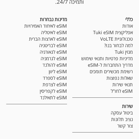
ותמיכה 24/7.
כללי
מדינות נבחרות
אודות
eSIM לאיחוד האמירויות
אפליקצית Tuki eSIM
eSIM לאיטליה
טכנולוגיית VoLTE
eSIM לארצות הברית
למה לבחור בנו?
eSIM לבריטניה
מגזין Tuki
eSIM לגאורגיה
מדיניות פרטיות ותנאי שימוש
eSIM לגרמניה
מדריך התחברות ל-eSIM
eSIM להולנד
רשימת מכשירים תומכים
eSIM ליוון
שאלות נפוצות
eSIM לספרד
תנאי שירות
eSIM לצרפת
eSIM לחו"ל
eSIM לקפריסין
eSIM לתאילנד
שירות
ביטול עסקה
נציב תלונות
צור קשר