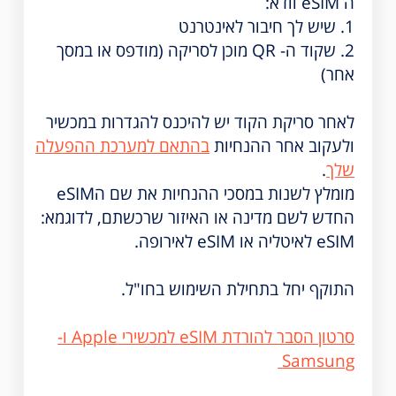
ה eSIM וודא:
1. שיש לך חיבור לאינטרנט
2. שקוד ה- QR מוכן לסריקה (מודפס או במסך
אחר)
לאחר סריקת הקוד יש להיכנס להגדרות במכשיר
ולעקוב אחר ההנחיות
בהתאם למערכת ההפעלה
שלך
.
מומלץ לשנות במסכי ההנחיות את שם הeSIM
החדש לשם מדינה או האיזור שרכשתם, לדוגמא:
eSIM לאיטליה או eSIM לאירופה.
התוקף יחל בתחילת השימוש בחו"ל.
סרטון הסבר להורדת eSIM למכשירי Apple ו-
Samsung