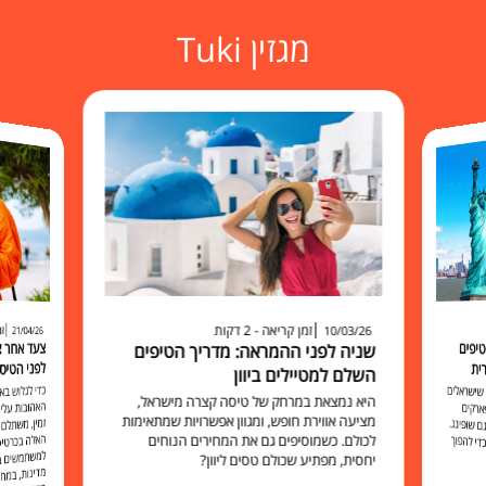
מגזין Tuki
זמן קריאה - 2 דקות
זמ
10/03/26
21/04/26
יפים
שניה לפני ההמראה: מדריך הטיפים
לפני הטיס
ית
השלם למטיילים ביוון
כדי לגלוש 
האהובות עליכ
זמין, משתלם 
האלה בכרט
למשתמשים בו להישאר מח
שישראלים
היא נמצאת במרחק של טיסה קצרה מישראל,
ארקים
מציעה אווירת חופש, ומגוון אפשרויות שמתאימות
 שופינג.
לכולם. כשמוסיפים גם את המחירים הנוחים
י להפוך
יחסית, מפתיע שכולם טסים ליוון?