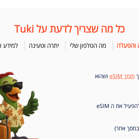
כל מה שצריך לדעת על Tuki
 והפעלה
מה הטלפון שלי
יתרה וטעינה
למידע ו
2
3
בחירת חבילה
סיכום הזמנה
וקבלת QR למייל
ך
תומך eSIM
ושהוא
בסיום הרכישה נשלח אליך קוד QR כדי להפעיל את ה eSIM