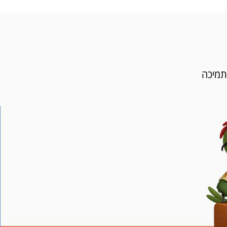
תמיכה
4
סריקת QR
והורדת הeSIM למכשיר