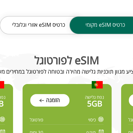
כרטיס
eSIM מקומי
כרטיס
eSIM אזורי וגלובלי
eSIM לפורטוגל
נפח גלישה
נפח
הזמנה
B
5GB
גל
כיסוי
פורטוגל
תוקף
30 ימים