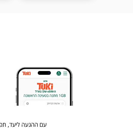
עם ההגעה ליעד, תפעילו את הeSIM החדש שלכם ותוכלו לגלוש, לנ