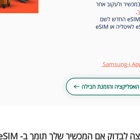
במכשיר ולעקוב אחר
.
מומלץ לשנות במסכי ההנחיות את שם הeSIM החדש לשם
מדינה או האיזור שרכשתם, לדוגמא: eSIM לאיטליה או eSIM
האפליקציה והזמנת חבילה
צה לבדוק אם המכשיר שלך תומך ב- eSIM?