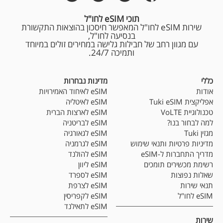
תוכי eSIM לחו"ל
שירות eSIM לחו"ל המאפשר חיסכון בהוצאות התקשורת
בנסיעה לחו"ל,
עם מגוון רחב של חבילות גלישה במחירים זולים במיוחד
ותמיכה 24/7.
כללי
מדינות נבחרות
אודות
eSIM לאיחוד האמירויות
אפליקצית Tuki eSIM
eSIM לאיטליה
טכנולוגיית VoLTE
eSIM לארצות הברית
למה לבחור בנו?
eSIM לבריטניה
מגזין Tuki
eSIM לגאורגיה
מדיניות פרטיות ותנאי שימוש
eSIM לגרמניה
מדריך התחברות ל-eSIM
eSIM להולנד
רשימת מכשירים תומכים
eSIM ליוון
שאלות נפוצות
eSIM לספרד
תנאי שירות
eSIM לצרפת
eSIM לחו"ל
eSIM לקפריסין
eSIM לתאילנד
שירות