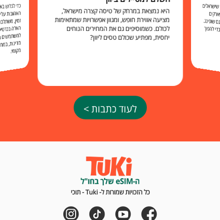
כדי לגלוש 
האהובות עליכ
זמין, משתלם 
האלה בכרט
למשתמשים בו להישאר מח
שישראלים
היא נמצאת במרחק של טיסה קצרה מישראל,
ארקים
מציעה אווירת חופש, ומגוון אפשרויות שמתאימות
 שופינג.
לכולם. כשמוסיפים גם את המחירים הנוחים
י להפוך
יחסית, מפתיע שכולם טסים ליוון?
מקומי.
לעוד כתבות >
כל הזכויות שמורות ל- Tuki - תוכי