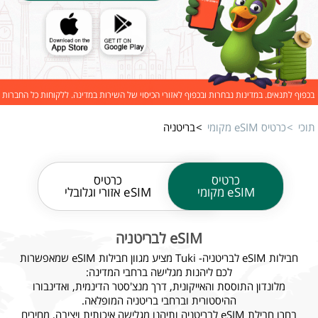
בכפוף לתנאים. במדינות נבחרות ובכפוף לאזורי הכיסוי של השירות במדינה. ללקוחות כל החברות
תוכי
כרטיס eSIM מקומי
בריטניה
כרטיס
כרטיס
eSIM מקומי
eSIM אזורי וגלובלי
eSIM לבריטניה
חבילות eSIM לבריטניה- Tuki מציע מגוון חבילות eSIM שמאפשרות
לכם ליהנות מגלישה ברחבי המדינה:
מלונדון התוססת והאייקונית, דרך מנצ'סטר הדינמית, ואדינבורו
ההיסטורית וברחבי בריטניה המופלאה.
בחרו חבילת eSIM לבריטניה ותיהנו מגלישה איכותית ויציבה, מחירים