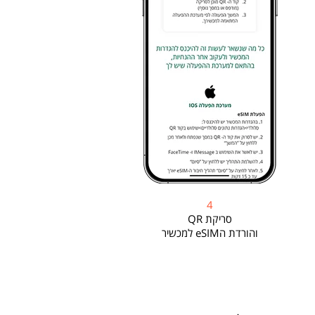
4
סריקת QR
והורדת הeSIM למכשיר