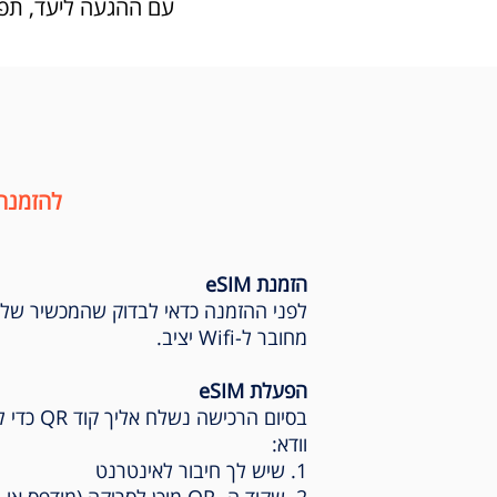
עם ההגעה ליעד, תפעילו את הeSIM החדש שלכם ותוכלו לגלוש, לנ
להזמנה
הזמנת eSIM
לפני ההזמנה כדאי לבדוק שהמכשיר של
מחובר ל-Wifi יציב.
הפעלת eSIM
וודא:
1. שיש לך חיבור לאינטרנט
2. שקוד ה- QR מוכן לסריקה (מודפס או במסך אחר)