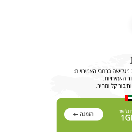
 האמירויות.
 גלישה
הזמנה
1G