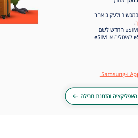
במכשיר ולעקוב אחר
.
מומלץ לשנות במסכי ההנחיות את שם הeSIM החדש לשם
מדינה או האיזור שרכשתם, לדוגמא: eSIM לאיטליה או eSIM
האפליקציה והזמנת חבילה