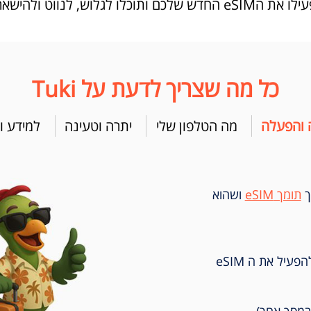
ווט ולהישאר מחוברים בכל מקום
כל מה שצריך לדעת על Tuki
 והפעלה
מה הטלפון שלי
יתרה וטעינה
למידע ו
ך
תומך eSIM
ושהוא
בסיום הרכישה נשלח אליך קוד QR כדי להפעיל את ה eSIM