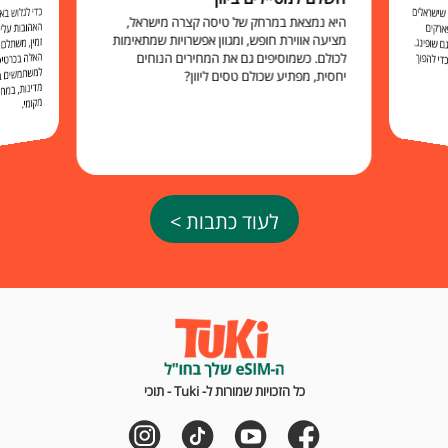
כדי לגלוש 
האהובות עליכ
זמין, משתלם 
האלה בכרט
למשתמשים בו להישאר מח
שישראלים
היא נמצאת במרחק של טיסה קצרה מישראל,
ארקים
מציעה אווירת חופש, ומגוון אפשרויות שמתאימות
 שופינג.
לכולם. כשמוסיפים גם את המחירים הנוחים
י להפוך
יחסית, מפתיע שכולם טסים ליוון?
מקומי.
לעוד כתבות >
כל הזכויות שמורות ל- Tuki - תוכי