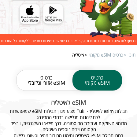
בכפוף לתנאים. במדינות נבחרות ובכפוף לאזורי הכיסוי של השירות במדינה. ללקוחות כל החברות
תוכי
כרטיס eSIM מקומי
איטליה
כרטיס
כרטיס
eSIM מקומי
eSIM אזורי וגלובלי
eSIM לאיטליה
חבילות esim לאיטליה- Tuki מציע מגוון חבילות eSIM שמאפשרות
לכם ליהנות מגלישה ברחבי המדינה:
מרומא השוקקת ועתירת ההיסטוריה, דרך מילאנו האלגנטית, וונציה
הקסומה וידים נוספים באיטליה.
בחרו חבילת eSIM לאיטליה ותיהנו מחיבור מהיר ופשוט, גלישה