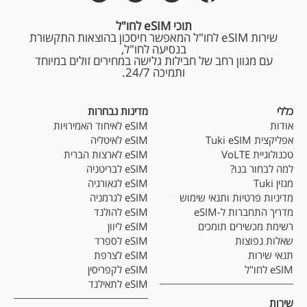
תוכי eSIM לחו"ל
שירות eSIM לחו"ל המאפשר חיסכון בהוצאות התקשורת
בנסיעה לחו"ל,
עם מגוון רחב של חבילות גלישה במחירים זולים במיוחד
ותמיכה 24/7.
כללי
מדינות נבחרות
אודות
eSIM לאיחוד האמירויות
אפליקצית Tuki eSIM
eSIM לאיטליה
טכנולוגיית VoLTE
eSIM לארצות הברית
למה לבחור בנו?
eSIM לבריטניה
מגזין Tuki
eSIM לגאורגיה
מדיניות פרטיות ותנאי שימוש
eSIM לגרמניה
מדריך התחברות ל-eSIM
eSIM להולנד
רשימת מכשירים תומכים
eSIM ליוון
שאלות נפוצות
eSIM לספרד
תנאי שירות
eSIM לצרפת
eSIM לחו"ל
eSIM לקפריסין
eSIM לתאילנד
שירות