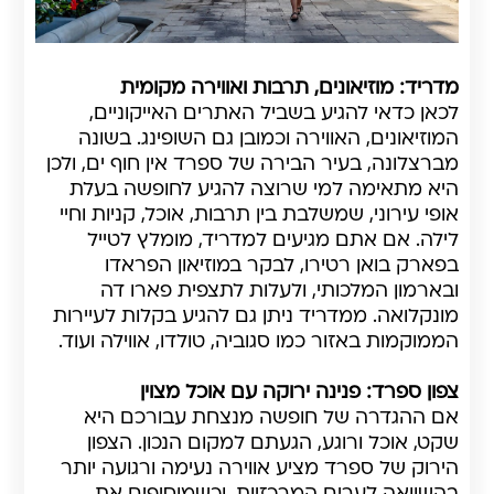
מדריד: מוזיאונים, תרבות ואווירה מקומית
לכאן כדאי להגיע בשביל האתרים האייקוניים,
המוזיאונים, האווירה וכמובן גם השופינג. בשונה
מברצלונה, בעיר הבירה של ספרד אין חוף ים, ולכן
היא מתאימה למי שרוצה להגיע לחופשה בעלת
אופי עירוני, שמשלבת בין תרבות, אוכל, קניות וחיי
לילה. אם אתם מגיעים למדריד, מומלץ לטייל
בפארק בואן רטירו, לבקר במוזיאון הפראדו
ובארמון המלכותי, ולעלות לתצפית פארו דה
מונקלואה. ממדריד ניתן גם להגיע בקלות לעיירות
הממוקמות באזור כמו סגוביה, טולדו, אווילה ועוד.
צפון ספרד: פנינה ירוקה עם אוכל מצוין
אם ההגדרה של חופשה מנצחת עבורכם היא
שקט, אוכל ורוגע, הגעתם למקום הנכון. הצפון
הירוק של ספרד מציע אווירה נעימה ורגועה יותר