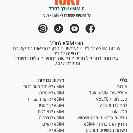
כל הזכויות שמורות ל- Tuki - תוכי
תוכי eSIM לחו"ל
שירות eSIM לחו"ל המאפשר חיסכון בהוצאות התקשורת
בנסיעה לחו"ל,
עם מגוון רחב של חבילות גלישה במחירים זולים במיוחד
ותמיכה 24/7.
כללי
מדינות נבחרות
אודות
eSIM לאיחוד האמירויות
אפליקצית Tuki eSIM
eSIM לאיטליה
טכנולוגיית VoLTE
eSIM לארצות הברית
למה לבחור בנו?
eSIM לבריטניה
מגזין Tuki
eSIM לגאורגיה
מדיניות פרטיות ותנאי שימוש
eSIM לגרמניה
מדריך התחברות ל-eSIM
eSIM להולנד
רשימת מכשירים תומכים
eSIM ליוון