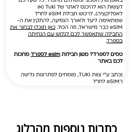
באופן נוח, חסכוני ומשתלם מתמיד. כל שעליכם
לעשות הוא להיכנס לאתר של Tuki (או
לאפליקציה), לרכוש חבילת eSIM לחו"ל
שמתאימה ליעד ולאורך הנסיעה, להתקין את ה-
eSIM כבר מישראל, וזה הכול.
כאן תוכלו לבחור את
החבילה שתאפשר לכם לגלוש עם הנחיתה
בספרד
.
טסים לספרד? מגוון חבילות
esim ל
ספרד
מחכות
לכם באתר
נכתב ע"י צוות TUKI, מומחים לפתרונות גלישה
ו־eSIM לחו"ל
כתבות נוספות מהבלוג