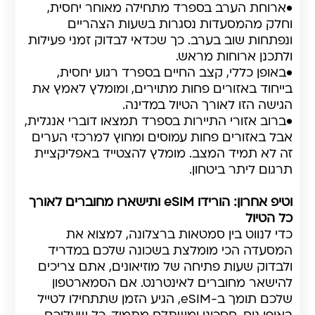
•
ארוחת הערב בספרד מתחילה מאוחר יחסית,
וחלק מהמסעדות נסגרות בשעות הצהריים
ונפתחות שוב בערב. כך שכדאי לבדוק זמני פעילות
ולתכנן ארוחות מראש.
•
באופן כללי, קצב החיים בספרד רגוע יחסית,
בייחוד באזורים פחות מתוירים, ומומלץ לאמץ את
הגישה הזו לאורך הטיול במדינה.
•
ברוב אזורי התיירות בספרד תמצאו דוברי אנגלית,
אבל באזורים פחות עמוסים ומחוץ למרכזי הערים
זה לא תמיד המצב. מומלץ להצטייד באפליקציית
תרגום ליתר ביטחון.
וטיפ אחרון: הורידו eSIM ותישארו מחוברים לאורך
כל הטיול
כדי לנווט בין סמטאות ברצלונה, למצוא את
המסעדה הכי מומלצת בשכונה שלכם במדריד
ולבדוק שעות פתיחה של מוזיאונים, אתם צריכים
להישאר מחוברים לאינטרנט. אם הסמארטפון
שלכם תומך ב-eSIM, הגיע הזמן שתתחילו לטייל