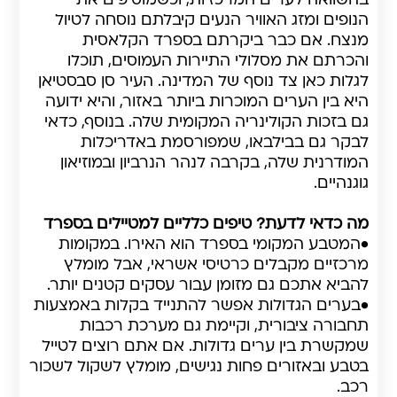
בהשוואה לערים המרכזיות, וכשמוסיפים את
הנופים ומזג האוויר הנעים קיבלתם נוסחה לטיול
מנצח. אם כבר ביקרתם בספרד הקלאסית
והכרתם את מסלולי התיירות העמוסים, תוכלו
לגלות כאן צד נוסף של המדינה. העיר סן סבסטיאן
היא בין הערים המוכרות ביותר באזור, והיא ידועה
גם בזכות הקולינריה המקומית שלה. בנוסף, כדאי
לבקר גם בבילבאו, שמפורסמת באדריכלות
המודרנית שלה, בקרבה לנהר הנרביון ובמוזיאון
גוגנהיים.
מה כדאי לדעת? טיפים כלליים למטיילים בספרד
•
המטבע המקומי בספרד הוא האירו. במקומות
מרכזיים מקבלים כרטיסי אשראי, אבל מומלץ
להביא אתכם גם מזומן עבור עסקים קטנים יותר.
•
בערים הגדולות אפשר להתנייד בקלות באמצעות
תחבורה ציבורית, וקיימת גם מערכת רכבות
שמקשרת בין ערים גדולות. אם אתם רוצים לטייל
בטבע ובאזורים פחות נגישים, מומלץ לשקול לשכור
רכב.