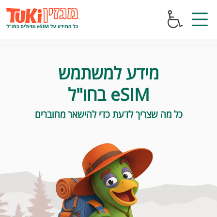
קפיצה
קפיצה
קפיצה
לנגישות
לאיזור
לאיזור
לפוטר
מקלדת
המרכזי
ותמיכה
התפריט
בקורא
מסך
לחץ
F10
מידע למשתמש
eSIM בחו"ל
כל מה שצריך לדעת כדי להישאר מחוברים