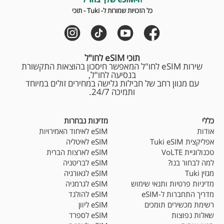
כל הזכויות שמורות ל- Tuki - תוכי
תוכי eSIM לחו"ל
שירות eSIM לחו"ל המאפשר חיסכון בהוצאות התקשורת
בנסיעה לחו"ל,
עם מגוון רחב של חבילות גלישה במחירים זולים במיוחד
ותמיכה 24/7.
כללי
מדינות נבחרות
אודות
eSIM לאיחוד האמירויות
אפליקצית Tuki eSIM
eSIM לאיטליה
טכנולוגיית VoLTE
eSIM לארצות הברית
למה לבחור בנו?
eSIM לבריטניה
מגזין Tuki
eSIM לגאורגיה
מדיניות פרטיות ותנאי שימוש
eSIM לגרמניה
מדריך התחברות ל-eSIM
eSIM להולנד
רשימת מכשירים תומכים
eSIM ליוון
שאלות נפוצות
eSIM לספרד