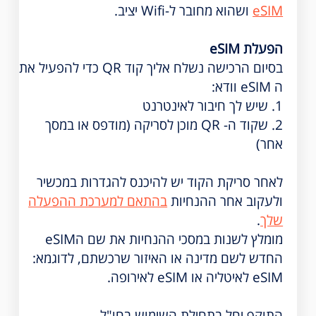
eSIM
ושהוא מחובר ל-Wifi יציב.
הפעלת eSIM
בסיום הרכישה נשלח אליך קוד QR כדי להפעיל את
ה eSIM וודא:
1. שיש לך חיבור לאינטרנט
2. שקוד ה- QR מוכן לסריקה (מודפס או במסך
אחר)
לאחר סריקת הקוד יש להיכנס להגדרות במכשיר
ולעקוב אחר ההנחיות
בהתאם למערכת ההפעלה
שלך
.
מומלץ לשנות במסכי ההנחיות את שם הeSIM
החדש לשם מדינה או האיזור שרכשתם, לדוגמא:
eSIM לאיטליה או eSIM לאירופה.
התוקף יחל בתחילת השימוש בחו"ל.