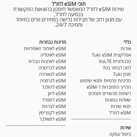
תוכי eSIM לחו"ל
שירות eSIM לחו"ל המאפשר חיסכון בהוצאות התקשורת
בנסיעה לחו"ל,
עם מגוון רחב של חבילות גלישה במחירים זולים במיוחד
ותמיכה 24/7.
כללי
מדינות נבחרות
אודות
eSIM לאיחוד האמירויות
אפליקצית Tuki eSIM
eSIM לאיטליה
טכנולוגיית VoLTE
eSIM לארצות הברית
למה לבחור בנו?
eSIM לבריטניה
מגזין Tuki
eSIM לגאורגיה
מדיניות פרטיות ותנאי שימוש
eSIM לגרמניה
מדריך התחברות ל-eSIM
eSIM להולנד
רשימת מכשירים תומכים
eSIM ליוון
שאלות נפוצות
eSIM לספרד
תנאי שירות
eSIM לצרפת
eSIM לחו"ל
eSIM לקפריסין
eSIM לתאילנד
שירות
ביטול עסקה