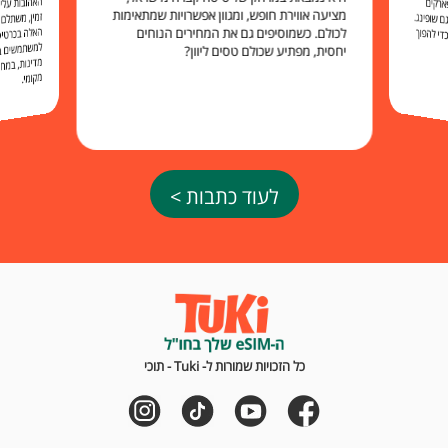
ארקים
מציעה אווירת חופש, ומגוון אפשרויות שמתאימות
 שופינג.
לכולם. כשמוסיפים גם את המחירים הנוחים
י להפוך
יחסית, מפתיע שכולם טסים ליוון?
מקומי.
לעוד כתבות >
כל הזכויות שמורות ל- Tuki - תוכי