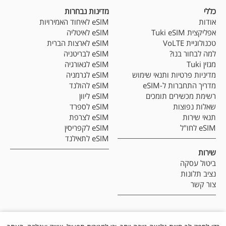
כללי
מדינות נבחרות
אודות
eSIM לאיחוד האמירויות
אפליקצית Tuki eSIM
eSIM לאיטליה
טכנולוגיית VoLTE
eSIM לארצות הברית
למה לבחור בנו?
eSIM לבריטניה
מגזין Tuki
eSIM לגאורגיה
מדיניות פרטיות ותנאי שימוש
eSIM לגרמניה
מדריך התחברות ל-eSIM
eSIM להולנד
רשימת מכשירים תומכים
eSIM ליוון
שאלות נפוצות
eSIM לספרד
תנאי שירות
eSIM לצרפת
eSIM לחו"ל
eSIM לקפריסין
eSIM לתאילנד
שירות
ביטול עסקה
נציב תלונות
צור קשר