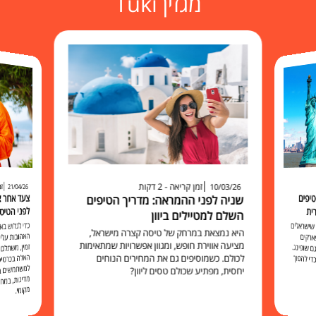
מגזין Tuki
זמן קריאה - 2 דקות
זמ
10/03/26
21/04/26
יפים
שניה לפני ההמראה: מדריך הטיפים
לפני הטיס
ית
השלם למטיילים ביוון
כדי לגלוש 
האהובות עליכ
זמין, משתלם 
האלה בכרט
למשתמשים בו להישאר מח
שישראלים
היא נמצאת במרחק של טיסה קצרה מישראל,
ארקים
מציעה אווירת חופש, ומגוון אפשרויות שמתאימות
 שופינג.
לכולם. כשמוסיפים גם את המחירים הנוחים
י להפוך
יחסית, מפתיע שכולם טסים ליוון?
מקומי.