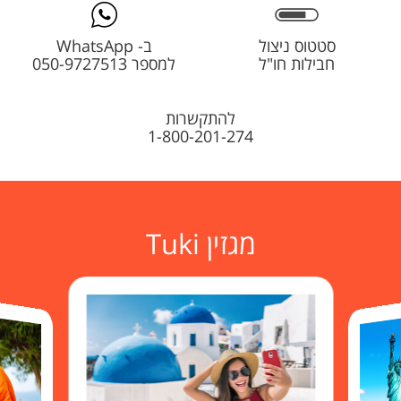
סטטוס ניצול
ב- WhatsApp
חבילות חו"ל
למספר 050-9727513
להתקשרות
1-800-201-274
מגזין Tuki