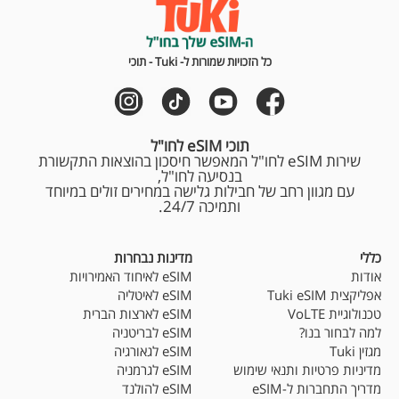
כל הזכויות שמורות ל- Tuki - תוכי
תוכי eSIM לחו"ל
שירות eSIM לחו"ל המאפשר חיסכון בהוצאות התקשורת
בנסיעה לחו"ל,
עם מגוון רחב של חבילות גלישה במחירים זולים במיוחד
ותמיכה 24/7.
כללי
מדינות נבחרות
אודות
eSIM לאיחוד האמירויות
אפליקצית Tuki eSIM
eSIM לאיטליה
טכנולוגיית VoLTE
eSIM לארצות הברית
למה לבחור בנו?
eSIM לבריטניה
מגזין Tuki
eSIM לגאורגיה
מדיניות פרטיות ותנאי שימוש
eSIM לגרמניה
מדריך התחברות ל-eSIM
eSIM להולנד