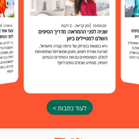
זמן קריאה - 2 דקות
זמ
10/03/26
21/04/26
יפים
שניה לפני ההמראה: מדריך הטיפים
לפני הטיס
ית
השלם למטיילים ביוון
כדי לגלוש 
האהובות עליכ
זמין, משתלם 
האלה בכרט
למשתמשים בו להישאר מח
שישראלים
היא נמצאת במרחק של טיסה קצרה מישראל,
ארקים
מציעה אווירת חופש, ומגוון אפשרויות שמתאימות
 שופינג.
לכולם. כשמוסיפים גם את המחירים הנוחים
י להפוך
יחסית, מפתיע שכולם טסים ליוון?
מקומי.
לעוד כתבות >