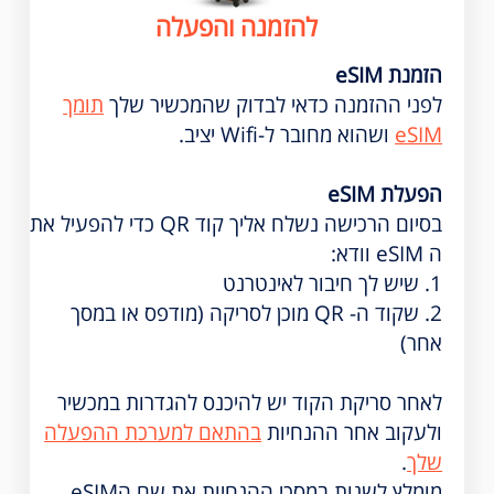
להזמנה והפעלה
הזמנת eSIM
לפני ההזמנה כדאי לבדוק שהמכשיר שלך
תומך
eSIM
ושהוא מחובר ל-Wifi יציב.
הפעלת eSIM
בסיום הרכישה נשלח אליך קוד QR כדי להפעיל את
ה eSIM וודא:
1. שיש לך חיבור לאינטרנט
2. שקוד ה- QR מוכן לסריקה (מודפס או במסך
אחר)
לאחר סריקת הקוד יש להיכנס להגדרות במכשיר
ולעקוב אחר ההנחיות
בהתאם למערכת ההפעלה
שלך
.
מומלץ לשנות במסכי ההנחיות את שם הeSIM