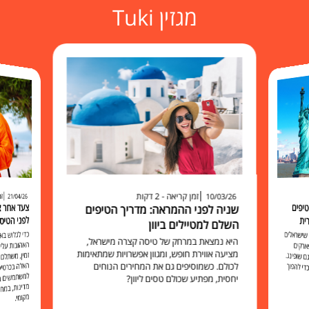
מגזין Tuki
זמן קריאה - 2 דקות
זמ
10/03/26
21/04/26
יפים
שניה לפני ההמראה: מדריך הטיפים
לפני הטיס
ית
השלם למטיילים ביוון
כדי לגלוש 
האהובות עליכ
זמין, משתלם 
האלה בכרט
למשתמשים בו להישאר מח
שישראלים
היא נמצאת במרחק של טיסה קצרה מישראל,
ארקים
מציעה אווירת חופש, ומגוון אפשרויות שמתאימות
 שופינג.
לכולם. כשמוסיפים גם את המחירים הנוחים
י להפוך
יחסית, מפתיע שכולם טסים ליוון?
מקומי.