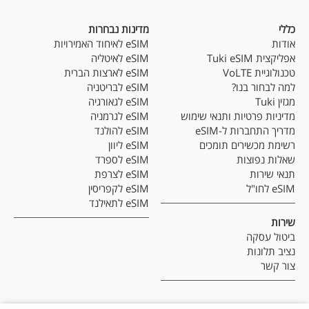
כללי
מדינות נבחרות
אודות
eSIM לאיחוד האמירויות
אפליקצית Tuki eSIM
eSIM לאיטליה
טכנולוגיית VoLTE
eSIM לארצות הברית
למה לבחור בנו?
eSIM לבריטניה
מגזין Tuki
eSIM לגאורגיה
מדיניות פרטיות ותנאי שימוש
eSIM לגרמניה
מדריך התחברות ל-eSIM
eSIM להולנד
רשימת מכשירים תומכים
eSIM ליוון
שאלות נפוצות
eSIM לספרד
תנאי שירות
eSIM לצרפת
eSIM לחו"ל
eSIM לקפריסין
eSIM לתאילנד
שירות
ביטול עסקה
נציב תלונות
צור קשר