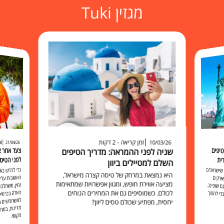
מגזין Tuki
זמן קריאה - 2 דקות
זמ
10/03/26
21/04/26
יפים
שניה לפני ההמראה: מדריך הטיפים
לפני הטיס
ית
השלם למטיילים ביוון
כדי לגלוש 
האהובות עליכ
זמין, משתלם 
האלה בכרט
למשתמשים בו להישאר מח
שישראלים
היא נמצאת במרחק של טיסה קצרה מישראל,
ארקים
מציעה אווירת חופש, ומגוון אפשרויות שמתאימות
 שופינג.
לכולם. כשמוסיפים גם את המחירים הנוחים
י להפוך
יחסית, מפתיע שכולם טסים ליוון?
מקומי.