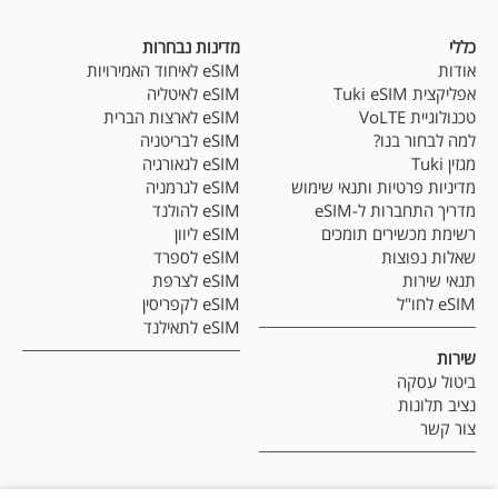
כללי
מדינות נבחרות
אודות
eSIM לאיחוד האמירויות
אפליקצית Tuki eSIM
eSIM לאיטליה
טכנולוגיית VoLTE
eSIM לארצות הברית
למה לבחור בנו?
eSIM לבריטניה
מגזין Tuki
eSIM לגאורגיה
מדיניות פרטיות ותנאי שימוש
eSIM לגרמניה
מדריך התחברות ל-eSIM
eSIM להולנד
רשימת מכשירים תומכים
eSIM ליוון
שאלות נפוצות
eSIM לספרד
תנאי שירות
eSIM לצרפת
eSIM לחו"ל
eSIM לקפריסין
eSIM לתאילנד
שירות
ביטול עסקה
נציב תלונות
צור קשר