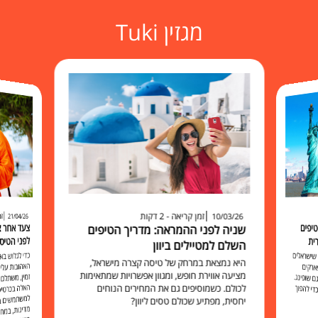
מגזין Tuki
זמן קריאה - 2 דקות
זמ
10/03/26
21/04/26
יפים
שניה לפני ההמראה: מדריך הטיפים
לפני הטיס
ית
השלם למטיילים ביוון
כדי לגלוש 
האהובות עליכ
זמין, משתלם 
האלה בכרט
למשתמשים בו להישאר מח
שישראלים
היא נמצאת במרחק של טיסה קצרה מישראל,
ארקים
מציעה אווירת חופש, ומגוון אפשרויות שמתאימות
 שופינג.
לכולם. כשמוסיפים גם את המחירים הנוחים
י להפוך
יחסית, מפתיע שכולם טסים ליוון?