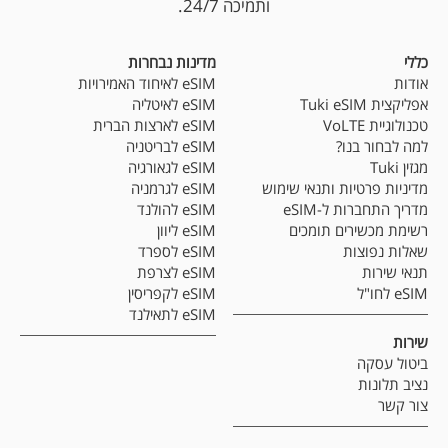
ותמיכה 24/7.
כללי
מדינות נבחרות
אודות
eSIM לאיחוד האמירויות
אפליקצית Tuki eSIM
eSIM לאיטליה
טכנולוגיית VoLTE
eSIM לארצות הברית
למה לבחור בנו?
eSIM לבריטניה
מגזין Tuki
eSIM לגאורגיה
מדיניות פרטיות ותנאי שימוש
eSIM לגרמניה
מדריך התחברות ל-eSIM
eSIM להולנד
רשימת מכשירים תומכים
eSIM ליוון
שאלות נפוצות
eSIM לספרד
תנאי שירות
eSIM לצרפת
eSIM לחו"ל
eSIM לקפריסין
eSIM לתאילנד
שירות
ביטול עסקה
נציב תלונות
צור קשר