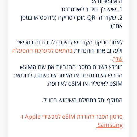
ה eSIM וודא:
1. שיש לך חיבור לאינטרנט
2. שקוד ה- QR מוכן לסריקה (מודפס או במסך
אחר)
לאחר סריקת הקוד יש להיכנס להגדרות במכשיר
ולעקוב אחר ההנחיות
בהתאם למערכת ההפעלה
שלך
.
מומלץ לשנות במסכי ההנחיות את שם הeSIM
החדש לשם מדינה או האיזור שרכשתם, לדוגמא:
eSIM לאיטליה או eSIM לאירופה.
התוקף יחל בתחילת השימוש בחו"ל.
סרטון הסבר להורדת eSIM למכשירי Apple ו-
Samsung