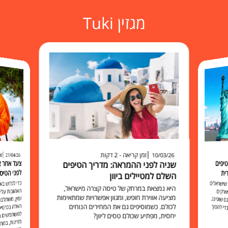
מגזין Tuki
זמן קריאה - 2 דקות
זמ
10/03/26
21/04/26
יפים
שניה לפני ההמראה: מדריך הטיפים
לפני הטיס
ית
השלם למטיילים ביוון
כדי לגלוש 
האהובות עליכ
זמין, משתלם 
האלה בכרט
למשתמשים בו להישאר מח
שישראלים
היא נמצאת במרחק של טיסה קצרה מישראל,
ארקים
מציעה אווירת חופש, ומגוון אפשרויות שמתאימות
 שופינג.
לכולם. כשמוסיפים גם את המחירים הנוחים
י להפוך
יחסית, מפתיע שכולם טסים ליוון?