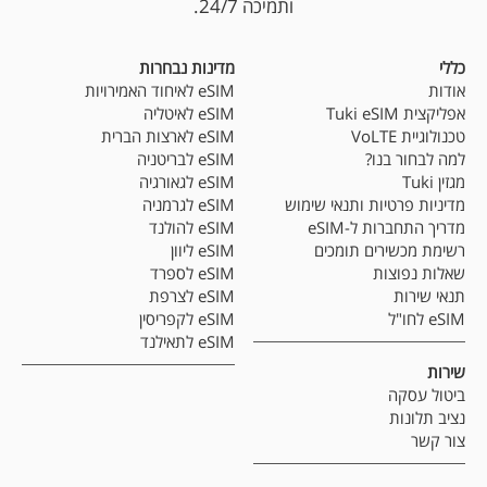
ותמיכה 24/7.
כללי
מדינות נבחרות
אודות
eSIM לאיחוד האמירויות
אפליקצית Tuki eSIM
eSIM לאיטליה
טכנולוגיית VoLTE
eSIM לארצות הברית
למה לבחור בנו?
eSIM לבריטניה
מגזין Tuki
eSIM לגאורגיה
מדיניות פרטיות ותנאי שימוש
eSIM לגרמניה
מדריך התחברות ל-eSIM
eSIM להולנד
רשימת מכשירים תומכים
eSIM ליוון
שאלות נפוצות
eSIM לספרד
תנאי שירות
eSIM לצרפת
eSIM לחו"ל
eSIM לקפריסין
eSIM לתאילנד
שירות
ביטול עסקה
נציב תלונות
צור קשר