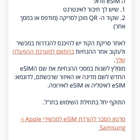
ה eSIM וודא:
1. שיש לך חיבור לאינטרנט
2. שקוד ה- QR מוכן לסריקה (מודפס או במסך
אחר)
לאחר סריקת הקוד יש להיכנס להגדרות במכשיר
ולעקוב אחר ההנחיות
בהתאם למערכת ההפעלה
שלך
.
מומלץ לשנות במסכי ההנחיות את שם הeSIM
החדש לשם מדינה או האיזור שרכשתם, לדוגמא:
eSIM לאיטליה או eSIM לאירופה.
התוקף יחל בתחילת השימוש בחו"ל.
סרטון הסבר להורדת eSIM למכשירי Apple ו-
Samsung