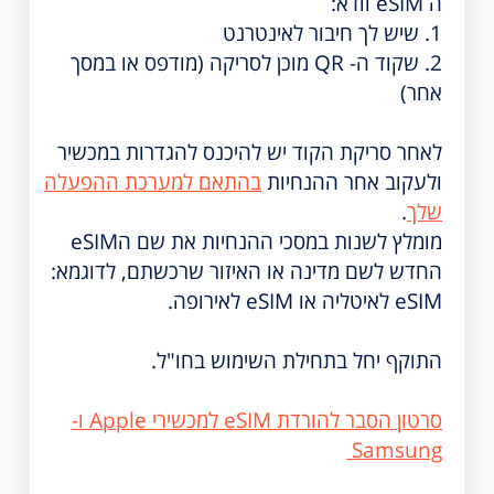
ה eSIM וודא:
1. שיש לך חיבור לאינטרנט
2. שקוד ה- QR מוכן לסריקה (מודפס או במסך
אחר)
לאחר סריקת הקוד יש להיכנס להגדרות במכשיר
ולעקוב אחר ההנחיות
בהתאם למערכת ההפעלה
שלך
.
מומלץ לשנות במסכי ההנחיות את שם הeSIM
החדש לשם מדינה או האיזור שרכשתם, לדוגמא:
eSIM לאיטליה או eSIM לאירופה.
התוקף יחל בתחילת השימוש בחו"ל.
סרטון הסבר להורדת eSIM למכשירי Apple ו-
Samsung