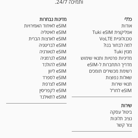
ותמיכה 24/7.
כללי
מדינות נבחרות
אודות
eSIM לאיחוד האמירויות
אפליקצית Tuki eSIM
eSIM לאיטליה
טכנולוגיית VoLTE
eSIM לארצות הברית
למה לבחור בנו?
eSIM לבריטניה
מגזין Tuki
eSIM לגאורגיה
מדיניות פרטיות ותנאי שימוש
eSIM לגרמניה
מדריך התחברות ל-eSIM
eSIM להולנד
רשימת מכשירים תומכים
eSIM ליוון
שאלות נפוצות
eSIM לספרד
תנאי שירות
eSIM לצרפת
eSIM לחו"ל
eSIM לקפריסין
eSIM לתאילנד
שירות
ביטול עסקה
נציב תלונות
צור קשר