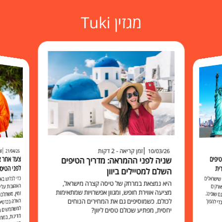
מגזין Tuki
זמן קריאה - 2 דקות
זמ
10/03/26
21/04/26
יפים
שניה לפני ההמראה: מדריך הטיפים
לפני הטיס
ית
השלם למטיילים ביוון
כדי לגלוש 
האהובות עליכ
זמין, משתלם 
האלה בכרט
למשתמשים בו להישאר מח
שישראלים
היא נמצאת במרחק של טיסה קצרה מישראל,
ארקים
מציעה אווירת חופש, ומגוון אפשרויות שמתאימות
 שופינג.
לכולם. כשמוסיפים גם את המחירים הנוחים
י להפוך
יחסית, מפתיע שכולם טסים ליוון?