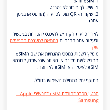
ה eSIM וודא:
1. שיש לך חיבור לאינטרנט
2. שקוד ה- QR מוכן לסריקה (מודפס או במסך
אחר)
לאחר סריקת הקוד יש להיכנס להגדרות במכשיר
ולעקוב אחר ההנחיות
בהתאם למערכת ההפעלה
שלך
.
מומלץ לשנות במסכי ההנחיות את שם הeSIM
החדש לשם מדינה או האיזור שרכשתם, לדוגמא:
eSIM לאיטליה או eSIM לאירופה.
התוקף יחל בתחילת השימוש בחו"ל.
סרטון הסבר להורדת eSIM למכשירי Apple ו-
Samsung