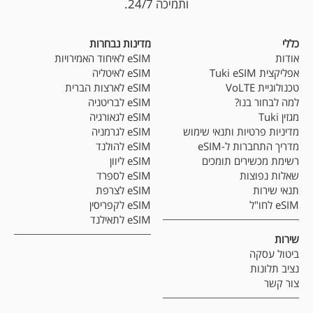
ותמיכה 24/7.
כללי
מדינות נבחרות
אודות
eSIM לאיחוד האמירויות
אפליקצית Tuki eSIM
eSIM לאיטליה
טכנולוגיית VoLTE
eSIM לארצות הברית
למה לבחור בנו?
eSIM לבריטניה
מגזין Tuki
eSIM לגאורגיה
מדיניות פרטיות ותנאי שימוש
eSIM לגרמניה
מדריך התחברות ל-eSIM
eSIM להולנד
רשימת מכשירים תומכים
eSIM ליוון
שאלות נפוצות
eSIM לספרד
תנאי שירות
eSIM לצרפת
eSIM לחו"ל
eSIM לקפריסין
eSIM לתאילנד
שירות
ביטול עסקה
נציב תלונות
צור קשר