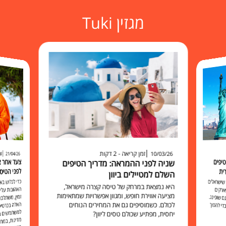
מגזין Tuki
זמן קריאה - 2 דקות
זמ
10/03/26
21/04/26
יפים
שניה לפני ההמראה: מדריך הטיפים
לפני הטיס
ית
השלם למטיילים ביוון
כדי לגלוש 
האהובות עליכ
זמין, משתלם 
האלה בכרט
למשתמשים בו להישאר מח
שישראלים
היא נמצאת במרחק של טיסה קצרה מישראל,
ארקים
מציעה אווירת חופש, ומגוון אפשרויות שמתאימות
 שופינג.
לכולם. כשמוסיפים גם את המחירים הנוחים
י להפוך
יחסית, מפתיע שכולם טסים ליוון?