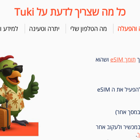
כל מה שצריך לדעת על Tuki
 והפעלה
מה הטלפון שלי
יתרה וטעינה
למידע ו
ך
תומך eSIM
ושהוא
בסיום הרכישה נשלח אליך קוד QR כדי להפעיל את ה eSIM
במכשיר ולעקוב אחר
.