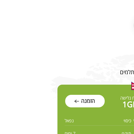
 גלישה
הזמנה
1G
כיסוי
נפאל
תוקף
7 ימים