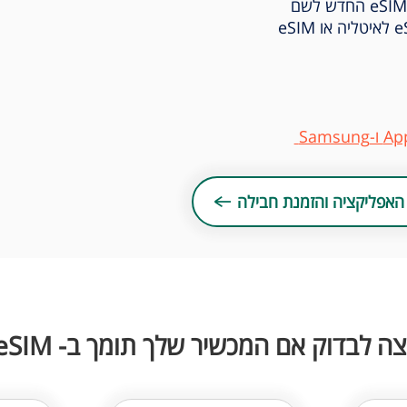
מומלץ לשנות במסכי ההנחיות את שם הeSIM החדש לשם
מדינה או האיזור שרכשתם, לדוגמא: eSIM לאיטליה או eSIM
האפליקציה והזמנת חבילה
צה לבדוק אם המכשיר שלך תומך ב- eSIM?