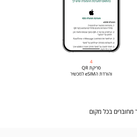
4
סריקת QR
והורדת הeSIM למכשיר