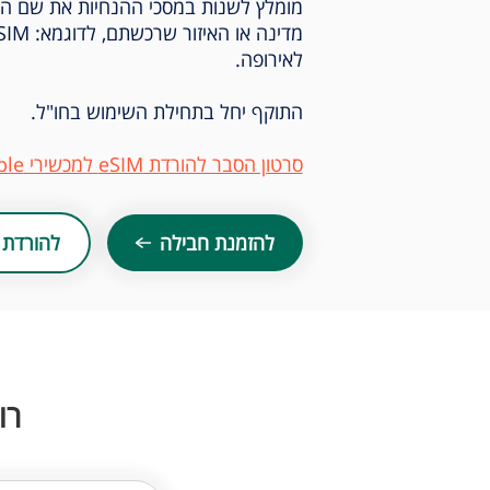
לאירופה.
התוקף יחל בתחילת השימוש בחו"ל.
סרטון הסבר להורדת eSIM למכשירי Apple ו-Samsung
להזמנת חבילה
להורדת 
רו