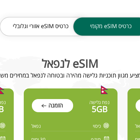
כרטיס
eSIM מקומי
כרטיס
eSIM אזורי וגלובלי
eSIM לנפאל
נפח גלישה
נפח
הזמנה
B
5GB
אל
כיסוי
נפאל
תוקף
30 ימים