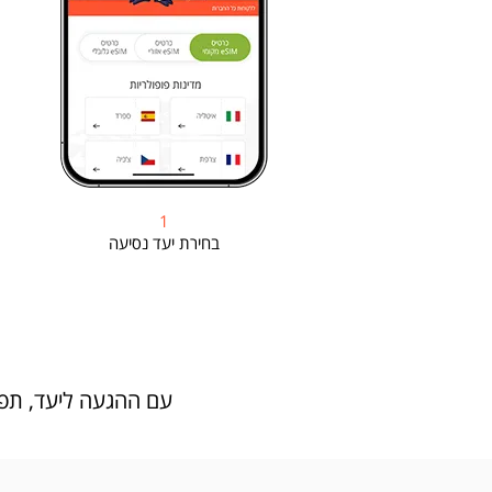
1
בחירת יעד נסיעה
עם ההגעה ליעד, תפעילו את הeSIM החדש שלכם ותוכלו לגלוש, לנ