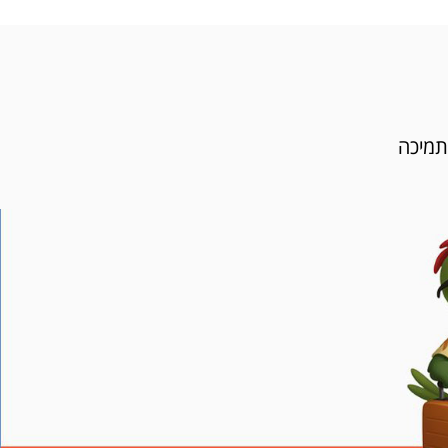
תמיכה
4
סריקת QR
והורדת הeSIM למכשיר