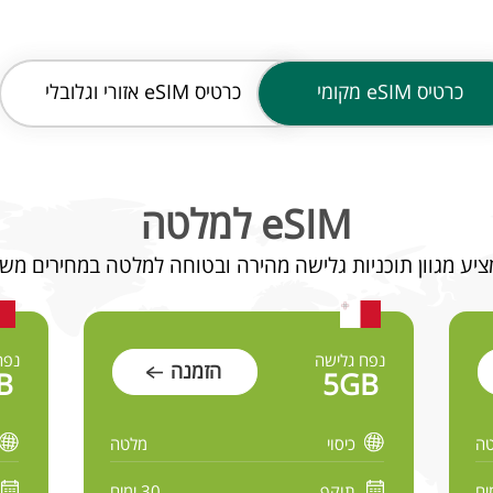
כרטיס
eSIM מקומי
כרטיס
eSIM אזורי וגלובלי
eSIM למלטה
נפח גלישה
נפח
הזמנה
B
5GB
ה
כיסוי
מלטה
תוקף
30 ימים