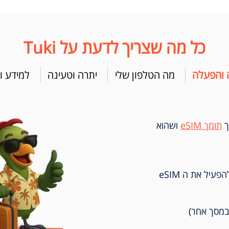
כל מה שצריך לדעת על Tuki
 והפעלה
מה הטלפון שלי
יתרה וטעינה
למידע ו
2
3
בחירת חבילה
סיכום הזמנה
וקבלת QR למייל
ך
תומך eSIM
ושהוא
בסיום הרכישה נשלח אליך קוד QR כדי להפעיל את ה eSIM