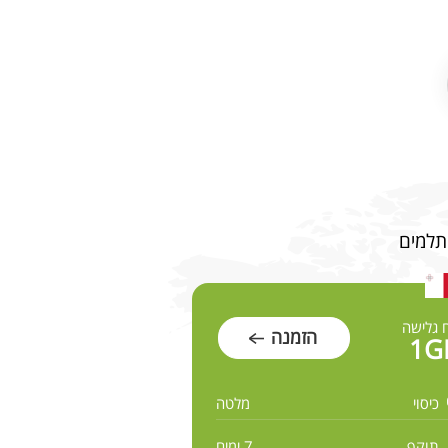
 גלישה
הזמנה
1G
כיסוי
מלטה
תוקף
7 ימים