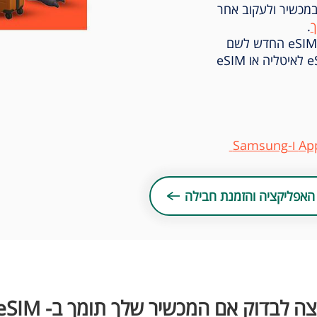
במכשיר ולעקוב אחר
.
מומלץ לשנות במסכי ההנחיות את שם הeSIM החדש לשם
מדינה או האיזור שרכשתם, לדוגמא: eSIM לאיטליה או eSIM
האפליקציה והזמנת חבילה
צה לבדוק אם המכשיר שלך תומך ב- eSIM?