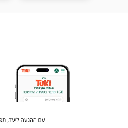
עם ההגעה ליעד, תפעילו את הeSIM החדש שלכם ותוכלו לגלוש, לנ