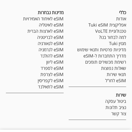
כללי
מדינות נבחרות
אודות
eSIM לאיחוד האמירויות
אפליקצית Tuki eSIM
eSIM לאיטליה
טכנולוגיית VoLTE
eSIM לארצות הברית
למה לבחור בנו?
eSIM לבריטניה
מגזין Tuki
eSIM לגאורגיה
מדיניות פרטיות ותנאי שימוש
eSIM לגרמניה
מדריך התחברות ל-eSIM
eSIM להולנד
רשימת מכשירים תומכים
eSIM ליוון
שאלות נפוצות
eSIM לספרד
תנאי שירות
eSIM לצרפת
eSIM לחו"ל
eSIM לקפריסין
eSIM לתאילנד
שירות
ביטול עסקה
נציב תלונות
צור קשר