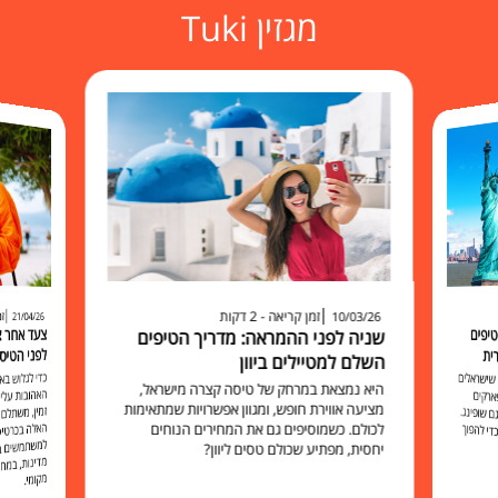
מגזין Tuki
זמן קריאה - 2 דקות
זמ
10/03/26
21/04/26
יפים
שניה לפני ההמראה: מדריך הטיפים
לפני הטיס
ית
השלם למטיילים ביוון
כדי לגלוש 
האהובות עליכ
זמין, משתלם 
האלה בכרט
למשתמשים בו להישאר מח
שישראלים
היא נמצאת במרחק של טיסה קצרה מישראל,
ארקים
מציעה אווירת חופש, ומגוון אפשרויות שמתאימות
 שופינג.
לכולם. כשמוסיפים גם את המחירים הנוחים
י להפוך
יחסית, מפתיע שכולם טסים ליוון?
מקומי.