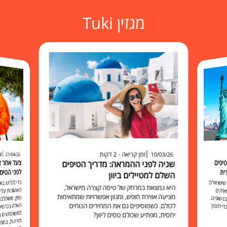
מגזין Tuki
זמן קריאה - 2 דקות
זמ
10/03/26
21/04/26
יפים
שניה לפני ההמראה: מדריך הטיפים
לפני הטיס
ית
השלם למטיילים ביוון
כדי לגלוש 
האהובות עליכ
זמין, משתלם 
האלה בכרט
למשתמשים בו להישאר מח
שישראלים
היא נמצאת במרחק של טיסה קצרה מישראל,
ארקים
מציעה אווירת חופש, ומגוון אפשרויות שמתאימות
 שופינג.
לכולם. כשמוסיפים גם את המחירים הנוחים
י להפוך
יחסית, מפתיע שכולם טסים ליוון?