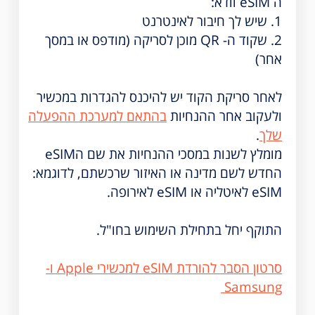
ה eSIM וודא:
1. שיש לך חיבור לאינטרנט
2. שקוד ה- QR מוכן לסריקה (מודפס או במסך
אחר)
לאחר סריקת הקוד יש להיכנס להגדרות במכשיר
ולעקוב אחר ההנחיות
בהתאם למערכת ההפעלה
שלך
.
מומלץ לשנות במסכי ההנחיות את שם הeSIM
החדש לשם מדינה או האיזור שרכשתם, לדוגמא:
eSIM לאיטליה או eSIM לאירופה.
התוקף יחל בתחילת השימוש בחו"ל.
סרטון הסבר להורדת eSIM למכשירי Apple ו-
Samsung