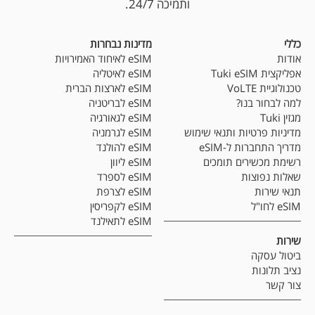
ותמיכה 24/7.
כללי
מדינות נבחרות
אודות
eSIM לאיחוד האמירויות
אפליקצית Tuki eSIM
eSIM לאיטליה
טכנולוגיית VoLTE
eSIM לארצות הברית
למה לבחור בנו?
eSIM לבריטניה
מגזין Tuki
eSIM לגאורגיה
מדיניות פרטיות ותנאי שימוש
eSIM לגרמניה
מדריך התחברות ל-eSIM
eSIM להולנד
רשימת מכשירים תומכים
eSIM ליוון
שאלות נפוצות
eSIM לספרד
תנאי שירות
eSIM לצרפת
eSIM לחו"ל
eSIM לקפריסין
eSIM לתאילנד
שירות
ביטול עסקה
נציב תלונות
צור קשר