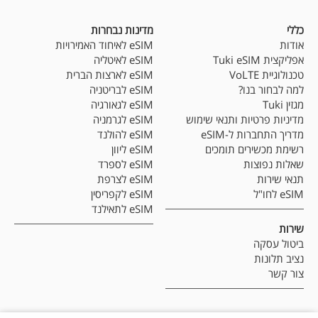
כללי
מדינות נבחרות
אודות
eSIM לאיחוד האמירויות
אפליקצית Tuki eSIM
eSIM לאיטליה
טכנולוגיית VoLTE
eSIM לארצות הברית
למה לבחור בנו?
eSIM לבריטניה
מגזין Tuki
eSIM לגאורגיה
מדיניות פרטיות ותנאי שימוש
eSIM לגרמניה
מדריך התחברות ל-eSIM
eSIM להולנד
רשימת מכשירים תומכים
eSIM ליוון
שאלות נפוצות
eSIM לספרד
תנאי שירות
eSIM לצרפת
eSIM לחו"ל
eSIM לקפריסין
eSIM לתאילנד
שירות
ביטול עסקה
נציב תלונות
צור קשר