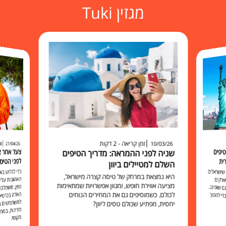
מגזין Tuki
זמן קריאה - 2 דקות
זמ
10/03/26
21/04/26
יפים
שניה לפני ההמראה: מדריך הטיפים
לפני הטיס
ית
השלם למטיילים ביוון
כדי לגלוש 
האהובות עליכ
זמין, משתלם 
האלה בכרט
למשתמשים בו להישאר מח
שישראלים
היא נמצאת במרחק של טיסה קצרה מישראל,
ארקים
מציעה אווירת חופש, ומגוון אפשרויות שמתאימות
 שופינג.
לכולם. כשמוסיפים גם את המחירים הנוחים
י להפוך
יחסית, מפתיע שכולם טסים ליוון?
מקומי.