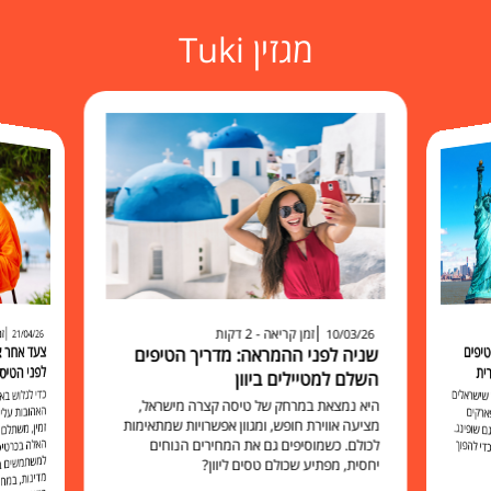
מגזין Tuki
זמן קריאה - 2 דקות
זמ
10/03/26
21/04/26
יפים
שניה לפני ההמראה: מדריך הטיפים
לפני הטיס
ית
השלם למטיילים ביוון
כדי לגלוש 
האהובות עליכ
זמין, משתלם 
האלה בכרט
למשתמשים בו להישאר מח
שישראלים
היא נמצאת במרחק של טיסה קצרה מישראל,
ארקים
מציעה אווירת חופש, ומגוון אפשרויות שמתאימות
 שופינג.
לכולם. כשמוסיפים גם את המחירים הנוחים
י להפוך
יחסית, מפתיע שכולם טסים ליוון?