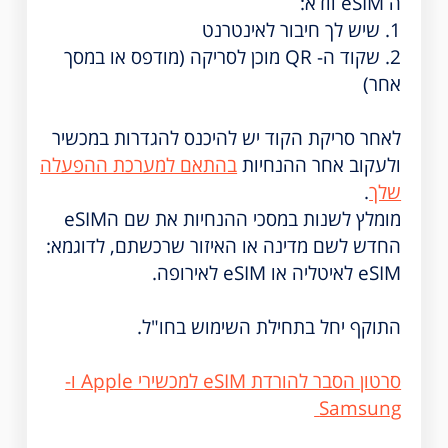
ה eSIM וודא:
1. שיש לך חיבור לאינטרנט
2. שקוד ה- QR מוכן לסריקה (מודפס או במסך
אחר)
לאחר סריקת הקוד יש להיכנס להגדרות במכשיר
ולעקוב אחר ההנחיות
בהתאם למערכת ההפעלה
שלך
.
מומלץ לשנות במסכי ההנחיות את שם הeSIM
החדש לשם מדינה או האיזור שרכשתם, לדוגמא:
eSIM לאיטליה או eSIM לאירופה.
התוקף יחל בתחילת השימוש בחו"ל.
סרטון הסבר להורדת eSIM למכשירי Apple ו-
Samsung