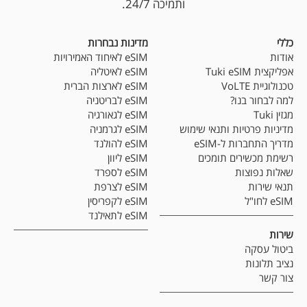
ותמיכה 24/7.
כללי
מדינות נבחרות
אודות
eSIM לאיחוד האמירויות
אפליקצית Tuki eSIM
eSIM לאיטליה
טכנולוגיית VoLTE
eSIM לארצות הברית
למה לבחור בנו?
eSIM לבריטניה
מגזין Tuki
eSIM לגאורגיה
מדיניות פרטיות ותנאי שימוש
eSIM לגרמניה
מדריך התחברות ל-eSIM
eSIM להולנד
רשימת מכשירים תומכים
eSIM ליוון
שאלות נפוצות
eSIM לספרד
תנאי שירות
eSIM לצרפת
eSIM לחו"ל
eSIM לקפריסין
eSIM לתאילנד
שירות
ביטול עסקה
נציב תלונות
צור קשר