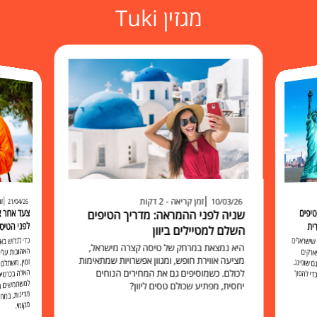
מגזין Tuki
זמן קריאה - 2 דקות
זמ
10/03/26
21/04/26
יפים
שניה לפני ההמראה: מדריך הטיפים
לפני הטיס
ית
השלם למטיילים ביוון
כדי לגלוש 
האהובות עליכ
זמין, משתלם 
האלה בכרט
למשתמשים בו להישאר מח
שישראלים
היא נמצאת במרחק של טיסה קצרה מישראל,
ארקים
מציעה אווירת חופש, ומגוון אפשרויות שמתאימות
 שופינג.
לכולם. כשמוסיפים גם את המחירים הנוחים
י להפוך
יחסית, מפתיע שכולם טסים ליוון?
מקומי.