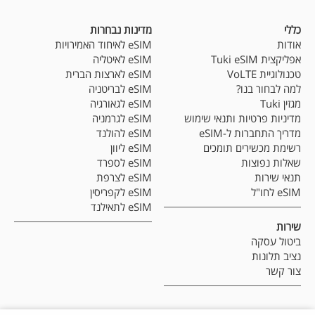
כללי
מדינות נבחרות
אודות
eSIM לאיחוד האמירויות
אפליקצית Tuki eSIM
eSIM לאיטליה
טכנולוגיית VoLTE
eSIM לארצות הברית
למה לבחור בנו?
eSIM לבריטניה
מגזין Tuki
eSIM לגאורגיה
מדיניות פרטיות ותנאי שימוש
eSIM לגרמניה
מדריך התחברות ל-eSIM
eSIM להולנד
רשימת מכשירים תומכים
eSIM ליוון
שאלות נפוצות
eSIM לספרד
תנאי שירות
eSIM לצרפת
eSIM לחו"ל
eSIM לקפריסין
eSIM לתאילנד
שירות
ביטול עסקה
נציב תלונות
צור קשר