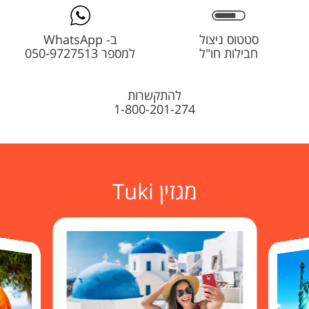
סטטוס ניצול
ב- WhatsApp
חבילות חו"ל
למספר 050-9727513
להתקשרות
1-800-201-274
מגזין Tuki