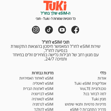
כל הזכויות שמורות ל- Tuki - תוכי
תוכי eSIM לחו"ל
שירות eSIM לחו"ל המאפשר חיסכון בהוצאות התקשורת
בנסיעה לחו"ל,
עם מגוון רחב של חבילות גלישה במחירים זולים במיוחד
ותמיכה 24/7.
כללי
מדינות נבחרות
אודות
eSIM לאיחוד האמירויות
אפליקצית Tuki eSIM
eSIM לאיטליה
טכנולוגיית VoLTE
eSIM לארצות הברית
למה לבחור בנו?
eSIM לבריטניה
מגזין Tuki
eSIM לגאורגיה
מדיניות פרטיות ותנאי שימוש
eSIM לגרמניה
מדריך התחברות ל-eSIM
eSIM להולנד