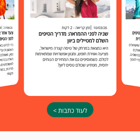
זמן קריאה - 2 דקות
זמ
10/03/26
21/04/26
יפים
שניה לפני ההמראה: מדריך הטיפים
לפני הטיס
ית
השלם למטיילים ביוון
כדי לגלוש 
האהובות עליכ
זמין, משתלם 
האלה בכרט
למשתמשים בו להישאר מח
שישראלים
היא נמצאת במרחק של טיסה קצרה מישראל,
ארקים
מציעה אווירת חופש, ומגוון אפשרויות שמתאימות
 שופינג.
לכולם. כשמוסיפים גם את המחירים הנוחים
י להפוך
יחסית, מפתיע שכולם טסים ליוון?
מקומי.
לעוד כתבות >