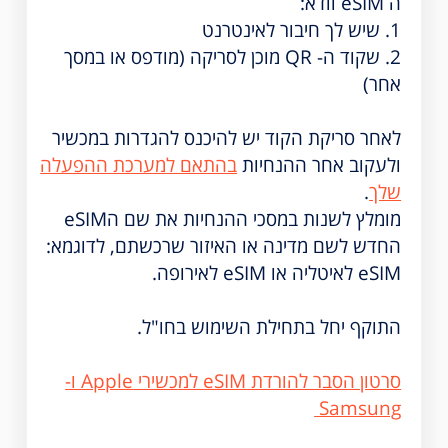
ה eSIM וודא:
1. שיש לך חיבור לאינטרנט
2. שקוד ה- QR מוכן לסריקה (מודפס או במסך
אחר)
לאחר סריקת הקוד יש להיכנס להגדרות במכשיר
ולעקוב אחר ההנחיות
בהתאם למערכת ההפעלה
שלך
.
מומלץ לשנות במסכי ההנחיות את שם הeSIM
החדש לשם מדינה או האיזור שרכשתם, לדוגמא:
eSIM לאיטליה או eSIM לאירופה.
התוקף יחל בתחילת השימוש בחו"ל.
סרטון הסבר להורדת eSIM למכשירי Apple ו-
Samsung