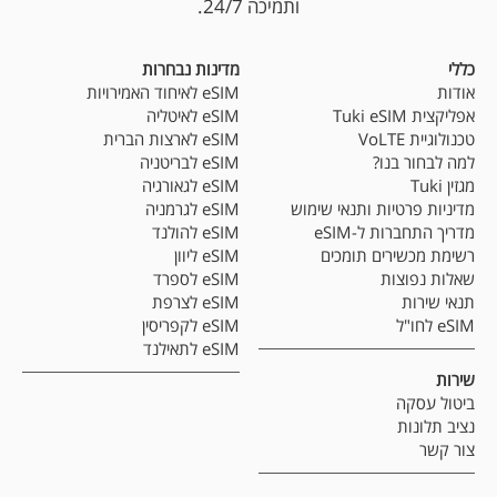
ותמיכה 24/7.
כללי
מדינות נבחרות
אודות
eSIM לאיחוד האמירויות
אפליקצית Tuki eSIM
eSIM לאיטליה
טכנולוגיית VoLTE
eSIM לארצות הברית
למה לבחור בנו?
eSIM לבריטניה
מגזין Tuki
eSIM לגאורגיה
מדיניות פרטיות ותנאי שימוש
eSIM לגרמניה
מדריך התחברות ל-eSIM
eSIM להולנד
רשימת מכשירים תומכים
eSIM ליוון
שאלות נפוצות
eSIM לספרד
תנאי שירות
eSIM לצרפת
eSIM לחו"ל
eSIM לקפריסין
eSIM לתאילנד
שירות
ביטול עסקה
נציב תלונות
צור קשר