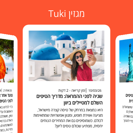
מגזין Tuki
זמן קריאה - 2 דקות
זמ
10/03/26
21/04/26
יפים
שניה לפני ההמראה: מדריך הטיפים
לפני הטיס
ית
השלם למטיילים ביוון
כדי לגלוש 
האהובות עליכ
זמין, משתלם 
האלה בכרט
למשתמשים בו להישאר מח
שישראלים
היא נמצאת במרחק של טיסה קצרה מישראל,
ארקים
מציעה אווירת חופש, ומגוון אפשרויות שמתאימות
 שופינג.
לכולם. כשמוסיפים גם את המחירים הנוחים
י להפוך
יחסית, מפתיע שכולם טסים ליוון?