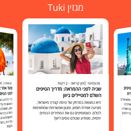
מגזין Tuki
זמן קריאה - 2 דקות
זמ
10/03/26
21/04/26
יפים
שניה לפני ההמראה: מדריך הטיפים
לפני הטיס
ית
השלם למטיילים ביוון
כדי לגלוש 
האהובות עליכ
זמין, משתלם 
האלה בכרט
למשתמשים בו להישאר מח
שישראלים
היא נמצאת במרחק של טיסה קצרה מישראל,
ארקים
מציעה אווירת חופש, ומגוון אפשרויות שמתאימות
 שופינג.
לכולם. כשמוסיפים גם את המחירים הנוחים
י להפוך
יחסית, מפתיע שכולם טסים ליוון?
מקומי.