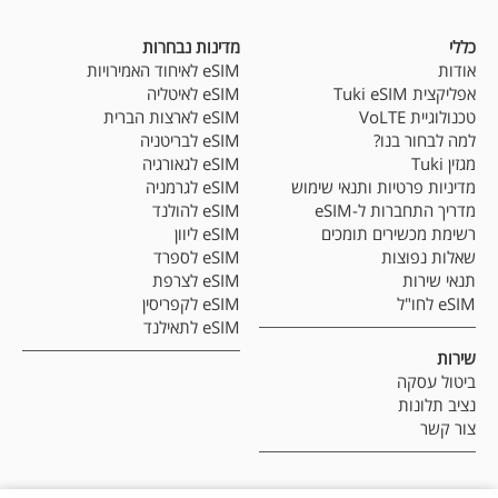
כללי
מדינות נבחרות
אודות
eSIM לאיחוד האמירויות
אפליקצית Tuki eSIM
eSIM לאיטליה
טכנולוגיית VoLTE
eSIM לארצות הברית
למה לבחור בנו?
eSIM לבריטניה
מגזין Tuki
eSIM לגאורגיה
מדיניות פרטיות ותנאי שימוש
eSIM לגרמניה
מדריך התחברות ל-eSIM
eSIM להולנד
רשימת מכשירים תומכים
eSIM ליוון
שאלות נפוצות
eSIM לספרד
תנאי שירות
eSIM לצרפת
eSIM לחו"ל
eSIM לקפריסין
eSIM לתאילנד
שירות
ביטול עסקה
נציב תלונות
צור קשר