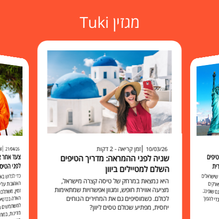
מגזין Tuki
זמן קריאה - 2 דקות
זמ
10/03/26
21/04/26
יפים
שניה לפני ההמראה: מדריך הטיפים
לפני הטיס
ית
השלם למטיילים ביוון
כדי לגלוש 
האהובות עליכ
זמין, משתלם 
האלה בכרט
למשתמשים בו להישאר מח
שישראלים
היא נמצאת במרחק של טיסה קצרה מישראל,
ארקים
מציעה אווירת חופש, ומגוון אפשרויות שמתאימות
 שופינג.
לכולם. כשמוסיפים גם את המחירים הנוחים
י להפוך
יחסית, מפתיע שכולם טסים ליוון?