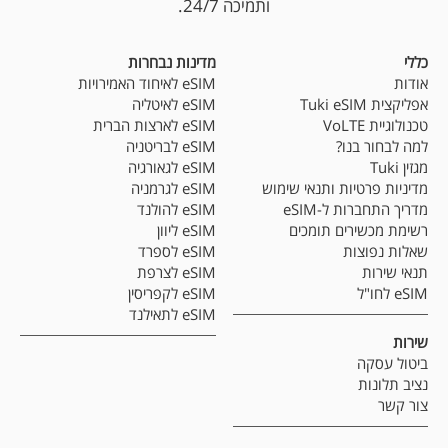
ותמיכה 24/7.
כללי
מדינות נבחרות
אודות
eSIM לאיחוד האמירויות
אפליקצית Tuki eSIM
eSIM לאיטליה
טכנולוגיית VoLTE
eSIM לארצות הברית
למה לבחור בנו?
eSIM לבריטניה
מגזין Tuki
eSIM לגאורגיה
מדיניות פרטיות ותנאי שימוש
eSIM לגרמניה
מדריך התחברות ל-eSIM
eSIM להולנד
רשימת מכשירים תומכים
eSIM ליוון
שאלות נפוצות
eSIM לספרד
תנאי שירות
eSIM לצרפת
eSIM לחו"ל
eSIM לקפריסין
eSIM לתאילנד
שירות
ביטול עסקה
נציב תלונות
צור קשר