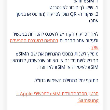
ה eSIM וודא:
1. שיש לך חיבור לאינטרנט
2. שקוד ה- QR מוכן לסריקה (מודפס או במסך
אחר)
לאחר סריקת הקוד יש להיכנס להגדרות במכשיר
ולעקוב אחר ההנחיות
בהתאם למערכת ההפעלה
שלך
.
מומלץ לשנות במסכי ההנחיות את שם הeSIM
החדש לשם מדינה או האיזור שרכשתם, לדוגמא:
eSIM לאיטליה או eSIM לאירופה.
התוקף יחל בתחילת השימוש בחו"ל.
סרטון הסבר להורדת eSIM למכשירי Apple ו-
Samsung