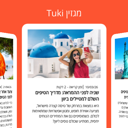
מגזין Tuki
זמן קריאה - 2 דקות
זמ
10/03/26
21/04/26
יפים
שניה לפני ההמראה: מדריך הטיפים
לפני הטיס
ית
השלם למטיילים ביוון
כדי לגלוש 
האהובות עליכ
זמין, משתלם 
האלה בכרט
למשתמשים בו להישאר מח
שישראלים
היא נמצאת במרחק של טיסה קצרה מישראל,
ארקים
מציעה אווירת חופש, ומגוון אפשרויות שמתאימות
 שופינג.
לכולם. כשמוסיפים גם את המחירים הנוחים
י להפוך
יחסית, מפתיע שכולם טסים ליוון?