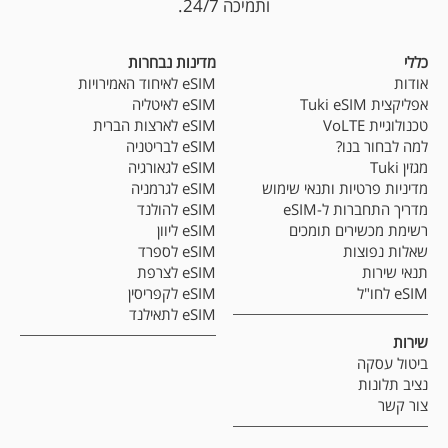
ותמיכה 24/7.
כללי
מדינות נבחרות
אודות
eSIM לאיחוד האמירויות
אפליקצית Tuki eSIM
eSIM לאיטליה
טכנולוגיית VoLTE
eSIM לארצות הברית
למה לבחור בנו?
eSIM לבריטניה
מגזין Tuki
eSIM לגאורגיה
מדיניות פרטיות ותנאי שימוש
eSIM לגרמניה
מדריך התחברות ל-eSIM
eSIM להולנד
רשימת מכשירים תומכים
eSIM ליוון
שאלות נפוצות
eSIM לספרד
תנאי שירות
eSIM לצרפת
eSIM לחו"ל
eSIM לקפריסין
eSIM לתאילנד
שירות
ביטול עסקה
נציב תלונות
צור קשר