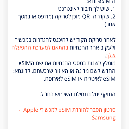
ה eSIM וודא:
1. שיש לך חיבור לאינטרנט
2. שקוד ה- QR מוכן לסריקה (מודפס או במסך
אחר)
לאחר סריקת הקוד יש להיכנס להגדרות במכשיר
ולעקוב אחר ההנחיות
בהתאם למערכת ההפעלה
שלך
.
מומלץ לשנות במסכי ההנחיות את שם הeSIM
החדש לשם מדינה או האיזור שרכשתם, לדוגמא:
eSIM לאיטליה או eSIM לאירופה.
התוקף יחל בתחילת השימוש בחו"ל.
סרטון הסבר להורדת eSIM למכשירי Apple ו-
Samsung