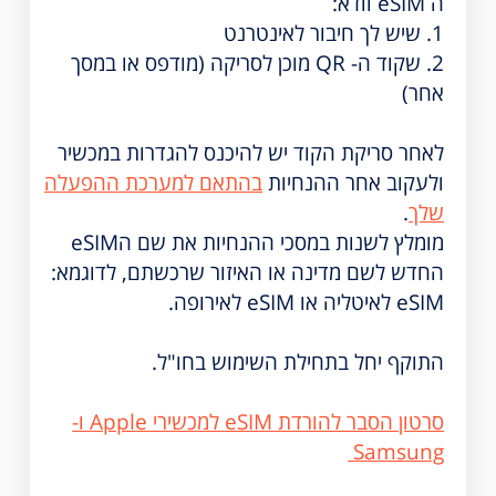
ה eSIM וודא:
1. שיש לך חיבור לאינטרנט
2. שקוד ה- QR מוכן לסריקה (מודפס או במסך
אחר)
לאחר סריקת הקוד יש להיכנס להגדרות במכשיר
ולעקוב אחר ההנחיות
בהתאם למערכת ההפעלה
שלך
.
מומלץ לשנות במסכי ההנחיות את שם הeSIM
החדש לשם מדינה או האיזור שרכשתם, לדוגמא:
eSIM לאיטליה או eSIM לאירופה.
התוקף יחל בתחילת השימוש בחו"ל.
סרטון הסבר להורדת eSIM למכשירי Apple ו-
Samsung