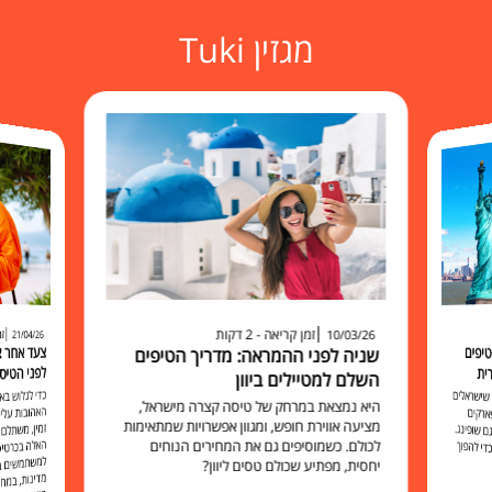
מגזין Tuki
זמן קריאה - 2 דקות
זמ
10/03/26
21/04/26
יפים
שניה לפני ההמראה: מדריך הטיפים
לפני הטיס
ית
השלם למטיילים ביוון
כדי לגלוש 
האהובות עליכ
זמין, משתלם 
האלה בכרט
למשתמשים בו להישאר מח
שישראלים
היא נמצאת במרחק של טיסה קצרה מישראל,
ארקים
מציעה אווירת חופש, ומגוון אפשרויות שמתאימות
 שופינג.
לכולם. כשמוסיפים גם את המחירים הנוחים
י להפוך
יחסית, מפתיע שכולם טסים ליוון?