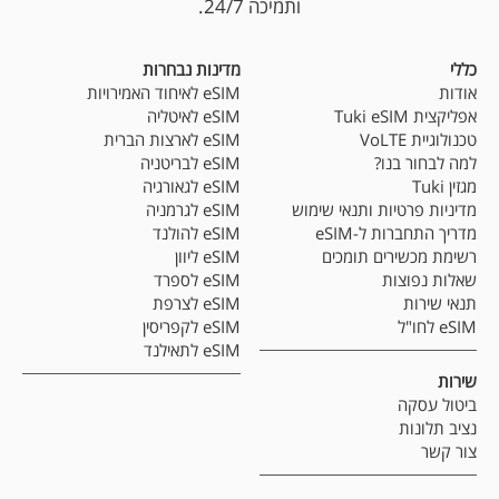
ותמיכה 24/7.
כללי
מדינות נבחרות
אודות
eSIM לאיחוד האמירויות
אפליקצית Tuki eSIM
eSIM לאיטליה
טכנולוגיית VoLTE
eSIM לארצות הברית
למה לבחור בנו?
eSIM לבריטניה
מגזין Tuki
eSIM לגאורגיה
מדיניות פרטיות ותנאי שימוש
eSIM לגרמניה
מדריך התחברות ל-eSIM
eSIM להולנד
רשימת מכשירים תומכים
eSIM ליוון
שאלות נפוצות
eSIM לספרד
תנאי שירות
eSIM לצרפת
eSIM לחו"ל
eSIM לקפריסין
eSIM לתאילנד
שירות
ביטול עסקה
נציב תלונות
צור קשר