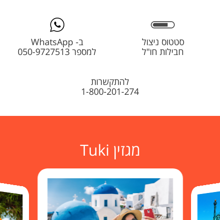
סטטוס ניצול
ב- WhatsApp
חבילות חו"ל
למספר 050-9727513
להתקשרות
1-800-201-274
מגזין Tuki