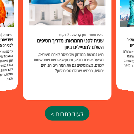
זמן קריאה - 2 דקות
זמ
10/03/26
21/04/26
יפים
שניה לפני ההמראה: מדריך הטיפים
לפני הטיס
ית
השלם למטיילים ביוון
כדי לגלוש 
האהובות עליכ
זמין, משתלם 
האלה בכרט
למשתמשים בו להישאר מח
שישראלים
היא נמצאת במרחק של טיסה קצרה מישראל,
ארקים
מציעה אווירת חופש, ומגוון אפשרויות שמתאימות
 שופינג.
לכולם. כשמוסיפים גם את המחירים הנוחים
י להפוך
יחסית, מפתיע שכולם טסים ליוון?
מקומי.
לעוד כתבות >