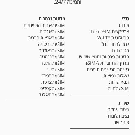
ותמיכה 24/7.
כללי
מדינות נבחרות
אודות
eSIM לאיחוד האמירויות
אפליקצית Tuki eSIM
eSIM לאיטליה
טכנולוגיית VoLTE
eSIM לארצות הברית
למה לבחור בנו?
eSIM לבריטניה
מגזין Tuki
eSIM לגאורגיה
מדיניות פרטיות ותנאי שימוש
eSIM לגרמניה
מדריך התחברות ל-eSIM
eSIM להולנד
רשימת מכשירים תומכים
eSIM ליוון
שאלות נפוצות
eSIM לספרד
תנאי שירות
eSIM לצרפת
eSIM לחו"ל
eSIM לקפריסין
eSIM לתאילנד
שירות
ביטול עסקה
נציב תלונות
צור קשר