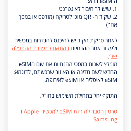
ה eSIM וודא:
1. שיש לך חיבור לאינטרנט
2. שקוד ה- QR מוכן לסריקה (מודפס או במסך
אחר)
לאחר סריקת הקוד יש להיכנס להגדרות במכשיר
ולעקוב אחר ההנחיות
בהתאם למערכת ההפעלה
שלך
.
מומלץ לשנות במסכי ההנחיות את שם הeSIM
החדש לשם מדינה או האיזור שרכשתם, לדוגמא:
eSIM לאיטליה או eSIM לאירופה.
התוקף יחל בתחילת השימוש בחו"ל.
סרטון הסבר להורדת eSIM למכשירי Apple ו-
Samsung