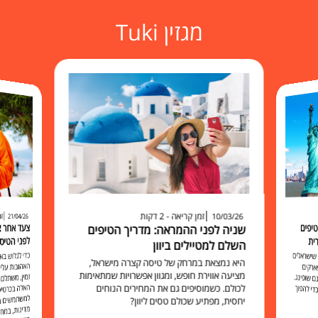
מגזין Tuki
זמן קריאה - 2 דקות
זמ
10/03/26
21/04/26
יפים
שניה לפני ההמראה: מדריך הטיפים
לפני הטיס
ית
השלם למטיילים ביוון
כדי לגלוש 
האהובות עליכ
זמין, משתלם 
האלה בכרט
למשתמשים בו להישאר מח
שישראלים
היא נמצאת במרחק של טיסה קצרה מישראל,
ארקים
מציעה אווירת חופש, ומגוון אפשרויות שמתאימות
 שופינג.
לכולם. כשמוסיפים גם את המחירים הנוחים
י להפוך
יחסית, מפתיע שכולם טסים ליוון?