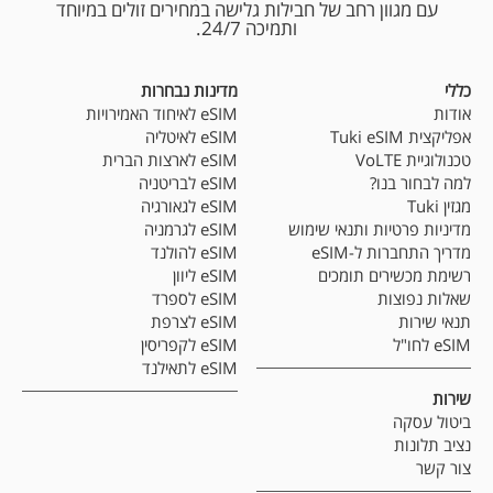
עם מגוון רחב של חבילות גלישה במחירים זולים במיוחד
ותמיכה 24/7.
כללי
מדינות נבחרות
אודות
eSIM לאיחוד האמירויות
אפליקצית Tuki eSIM
eSIM לאיטליה
טכנולוגיית VoLTE
eSIM לארצות הברית
למה לבחור בנו?
eSIM לבריטניה
מגזין Tuki
eSIM לגאורגיה
מדיניות פרטיות ותנאי שימוש
eSIM לגרמניה
מדריך התחברות ל-eSIM
eSIM להולנד
רשימת מכשירים תומכים
eSIM ליוון
שאלות נפוצות
eSIM לספרד
תנאי שירות
eSIM לצרפת
eSIM לחו"ל
eSIM לקפריסין
eSIM לתאילנד
שירות
ביטול עסקה
נציב תלונות
צור קשר