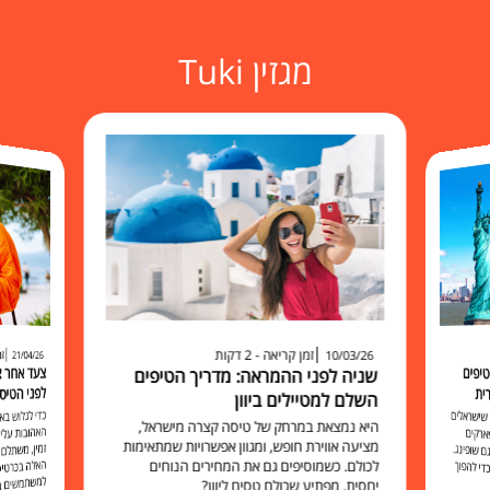
מגזין Tuki
זמן קריאה - 2 דקות
זמ
10/03/26
21/04/26
יפים
שניה לפני ההמראה: מדריך הטיפים
לפני הטיס
ית
השלם למטיילים ביוון
כדי לגלוש 
האהובות עליכ
זמין, משתלם 
האלה בכרט
למשתמשים בו להישאר מח
שישראלים
היא נמצאת במרחק של טיסה קצרה מישראל,
ארקים
מציעה אווירת חופש, ומגוון אפשרויות שמתאימות
 שופינג.
לכולם. כשמוסיפים גם את המחירים הנוחים
י להפוך
יחסית, מפתיע שכולם טסים ליוון?