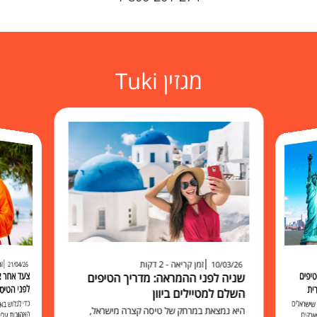
מגזין Tuki
זמן קריאה - 2 דקות
זמ
10/03/26
21/04/26
יפים
שניה לפני ההמראה: מדריך הטיפים
לפני הטיס
ית
השלם למטיילים ביוון
כדי לגלוש 
האהובות עליכ
זמין, משתלם 
האלה בכרט
למשתמשים בו להישאר מח
שישראלים
היא נמצאת במרחק של טיסה קצרה מישראל,