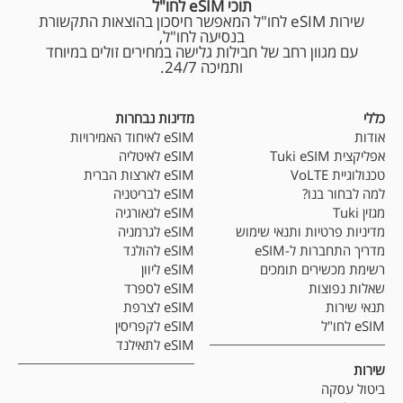
תוכי eSIM לחו"ל
שירות eSIM לחו"ל המאפשר חיסכון בהוצאות התקשורת
בנסיעה לחו"ל,
עם מגוון רחב של חבילות גלישה במחירים זולים במיוחד
ותמיכה 24/7.
כללי
מדינות נבחרות
אודות
eSIM לאיחוד האמירויות
אפליקצית Tuki eSIM
eSIM לאיטליה
טכנולוגיית VoLTE
eSIM לארצות הברית
למה לבחור בנו?
eSIM לבריטניה
מגזין Tuki
eSIM לגאורגיה
מדיניות פרטיות ותנאי שימוש
eSIM לגרמניה
מדריך התחברות ל-eSIM
eSIM להולנד
רשימת מכשירים תומכים
eSIM ליוון
שאלות נפוצות
eSIM לספרד
תנאי שירות
eSIM לצרפת
eSIM לחו"ל
eSIM לקפריסין
eSIM לתאילנד
שירות
ביטול עסקה