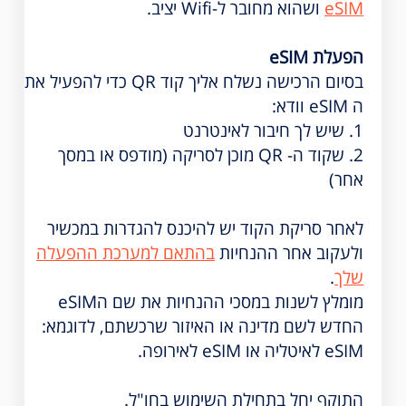
eSIM
ושהוא מחובר ל-Wifi יציב.
הפעלת eSIM
בסיום הרכישה נשלח אליך קוד QR כדי להפעיל את
ה eSIM וודא:
1. שיש לך חיבור לאינטרנט
2. שקוד ה- QR מוכן לסריקה (מודפס או במסך
אחר)
לאחר סריקת הקוד יש להיכנס להגדרות במכשיר
ולעקוב אחר ההנחיות
בהתאם למערכת ההפעלה
שלך
.
מומלץ לשנות במסכי ההנחיות את שם הeSIM
החדש לשם מדינה או האיזור שרכשתם, לדוגמא:
eSIM לאיטליה או eSIM לאירופה.
התוקף יחל בתחילת השימוש בחו"ל.