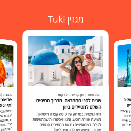
מגזין Tuki
זמן קריאה - 2 דקות
זמ
10/03/26
21/04/26
יפים
שניה לפני ההמראה: מדריך הטיפים
לפני הטיס
ית
השלם למטיילים ביוון
כדי לגלוש 
האהובות עליכ
זמין, משתלם 
האלה בכרט
למשתמשים בו להישאר מח
שישראלים
היא נמצאת במרחק של טיסה קצרה מישראל,
ארקים
מציעה אווירת חופש, ומגוון אפשרויות שמתאימות
 שופינג.
לכולם. כשמוסיפים גם את המחירים הנוחים
י להפוך
יחסית, מפתיע שכולם טסים ליוון?