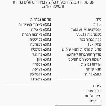
עם מגוון רחב של חבילות גלישה במחירים זולים במיוחד
ותמיכה 24/7.
כללי
מדינות נבחרות
אודות
eSIM לאיחוד האמירויות
אפליקצית Tuki eSIM
eSIM לאיטליה
טכנולוגיית VoLTE
eSIM לארצות הברית
למה לבחור בנו?
eSIM לבריטניה
מגזין Tuki
eSIM לגאורגיה
מדיניות פרטיות ותנאי שימוש
eSIM לגרמניה
מדריך התחברות ל-eSIM
eSIM להולנד
רשימת מכשירים תומכים
eSIM ליוון
שאלות נפוצות
eSIM לספרד
תנאי שירות
eSIM לצרפת
eSIM לחו"ל
eSIM לקפריסין
eSIM לתאילנד
שירות
ביטול עסקה
נציב תלונות
צור קשר