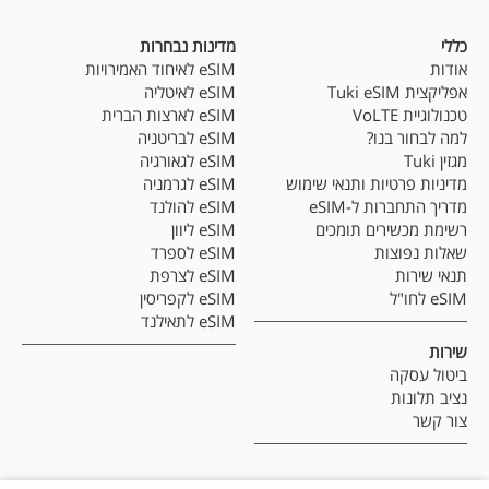
כללי
מדינות נבחרות
אודות
eSIM לאיחוד האמירויות
אפליקצית Tuki eSIM
eSIM לאיטליה
טכנולוגיית VoLTE
eSIM לארצות הברית
למה לבחור בנו?
eSIM לבריטניה
מגזין Tuki
eSIM לגאורגיה
מדיניות פרטיות ותנאי שימוש
eSIM לגרמניה
מדריך התחברות ל-eSIM
eSIM להולנד
רשימת מכשירים תומכים
eSIM ליוון
שאלות נפוצות
eSIM לספרד
תנאי שירות
eSIM לצרפת
eSIM לחו"ל
eSIM לקפריסין
eSIM לתאילנד
שירות
ביטול עסקה
נציב תלונות
צור קשר