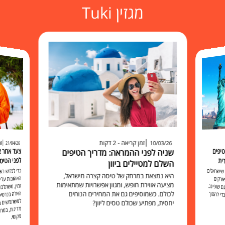
מגזין Tuki
זמן קריאה - 2 דקות
זמ
10/03/26
21/04/26
יפים
שניה לפני ההמראה: מדריך הטיפים
לפני הטיס
ית
השלם למטיילים ביוון
כדי לגלוש 
האהובות עליכ
זמין, משתלם 
האלה בכרט
למשתמשים בו להישאר מח
שישראלים
היא נמצאת במרחק של טיסה קצרה מישראל,
ארקים
מציעה אווירת חופש, ומגוון אפשרויות שמתאימות
 שופינג.
לכולם. כשמוסיפים גם את המחירים הנוחים
י להפוך
יחסית, מפתיע שכולם טסים ליוון?
מקומי.