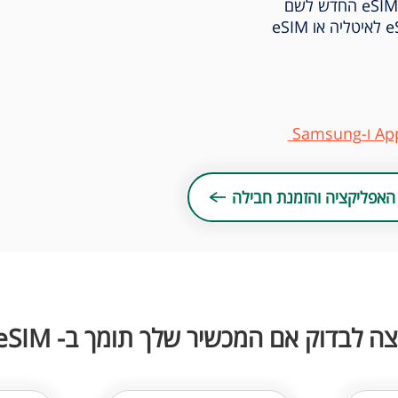
מומלץ לשנות במסכי ההנחיות את שם הeSIM החדש לשם
מדינה או האיזור שרכשתם, לדוגמא: eSIM לאיטליה או eSIM
האפליקציה והזמנת חבילה
צה לבדוק אם המכשיר שלך תומך ב- eSIM?