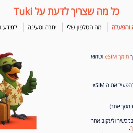
כל מה שצריך לדעת על Tuki
 והפעלה
מה הטלפון שלי
יתרה וטעינה
למידע ו
ך
תומך eSIM
ושהוא
בסיום הרכישה נשלח אליך קוד QR כדי להפעיל את ה eSIM
במכשיר ולעקוב אחר
.