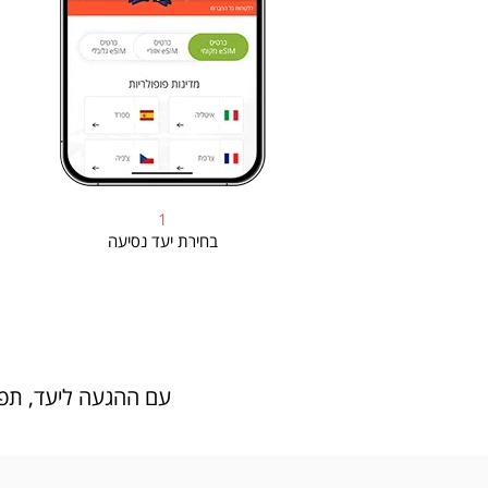
1
בחירת יעד נסיעה
עם ההגעה ליעד, תפעילו את הeSIM החדש שלכם ותוכלו לגלוש, לנ