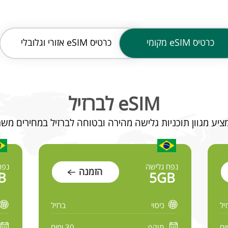
כרטיס
eSIM מקומי
כרטיס
eSIM אזורי וגלובלי
eSIM לברזיל
נפח גלישה
נפח
הזמנה
B
5GB
יל
כיסוי
ברזיל
תוקף
30 ימים