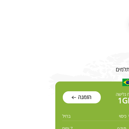
 גלישה
הזמנה
1G
כיסוי
ברזיל
תוקף
7 ימים