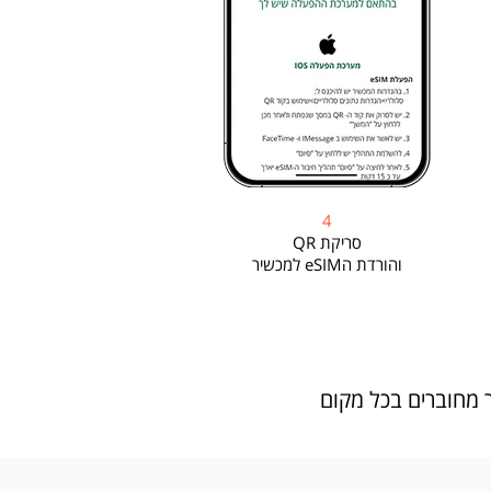
4
סריקת QR
והורדת הeSIM למכשיר