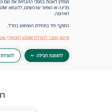
לאירופה.
התוקף יחל בתחילת השימוש בחו"ל.
סרטון הסבר להורדת eSIM למכשירי Apple ו-Samsung
להזמנת חבילה
להורדת 
רו