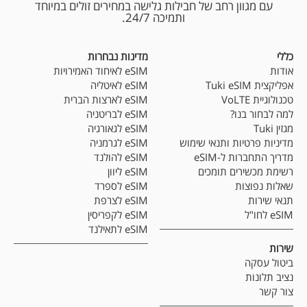
עם מגוון רחב של חבילות גלישה במחירים זולים במיוחד
ותמיכה 24/7.
כללי
מדינות נבחרות
אודות
eSIM לאיחוד האמירויות
אפליקצית Tuki eSIM
eSIM לאיטליה
טכנולוגיית VoLTE
eSIM לארצות הברית
למה לבחור בנו?
eSIM לבריטניה
מגזין Tuki
eSIM לגאורגיה
מדיניות פרטיות ותנאי שימוש
eSIM לגרמניה
מדריך התחברות ל-eSIM
eSIM להולנד
רשימת מכשירים תומכים
eSIM ליוון
שאלות נפוצות
eSIM לספרד
תנאי שירות
eSIM לצרפת
eSIM לחו"ל
eSIM לקפריסין
eSIM לתאילנד
שירות
ביטול עסקה
נציב תלונות
צור קשר