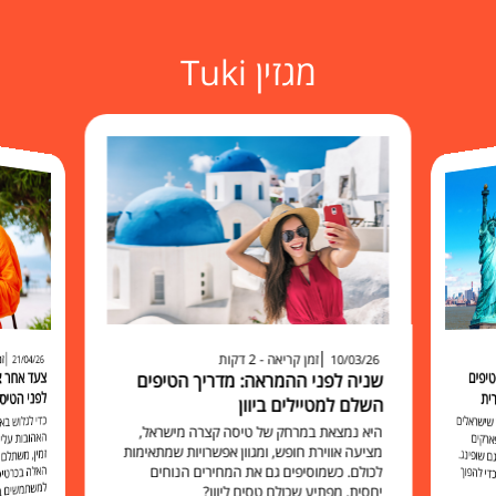
מגזין Tuki
זמן קריאה - 2 דקות
זמ
10/03/26
21/04/26
יפים
שניה לפני ההמראה: מדריך הטיפים
לפני הטיס
ית
השלם למטיילים ביוון
כדי לגלוש 
האהובות עליכ
זמין, משתלם 
האלה בכרט
למשתמשים בו להישאר מח
שישראלים
היא נמצאת במרחק של טיסה קצרה מישראל,
ארקים
מציעה אווירת חופש, ומגוון אפשרויות שמתאימות
 שופינג.
לכולם. כשמוסיפים גם את המחירים הנוחים
י להפוך
יחסית, מפתיע שכולם טסים ליוון?