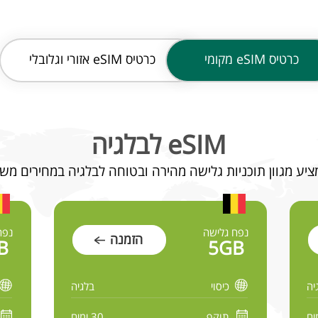
כרטיס
eSIM מקומי
כרטיס
eSIM אזורי וגלובלי
eSIM לבלגיה
נפח גלישה
נפח
הזמנה
B
5GB
יה
כיסוי
בלגיה
תוקף
30 ימים