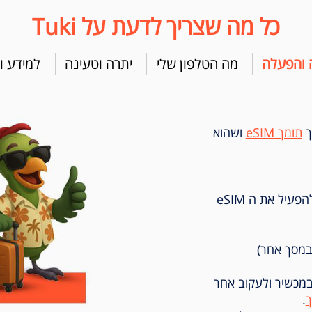
כל מה שצריך לדעת על Tuki
 והפעלה
מה הטלפון שלי
יתרה וטעינה
למידע ו
ך
תומך eSIM
ושהוא
בסיום הרכישה נשלח אליך קוד QR כדי להפעיל את ה eSIM
במכשיר ולעקוב אחר
.