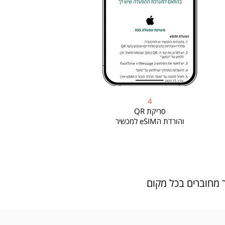
4
סריקת QR
והורדת הeSIM למכשיר