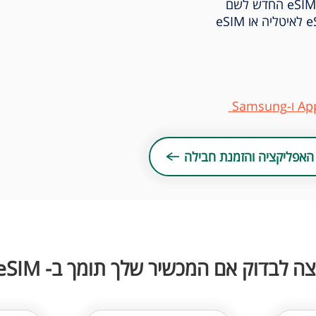
מומלץ לשנות במסכי ההנחיות את שם הeSIM החדש לשם
מדינה או האיזור שרכשתם, לדוגמא: eSIM לאיטליה או eSIM
האפליקציה והזמנת חבילה
צה לבדוק אם המכשיר שלך תומך ב- eSIM?