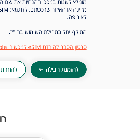
לאירופה.
התוקף יחל בתחילת השימוש בחו"ל.
סרטון הסבר להורדת eSIM למכשירי Apple ו-Samsung
להזמנת חבילה
להורדת 
רו