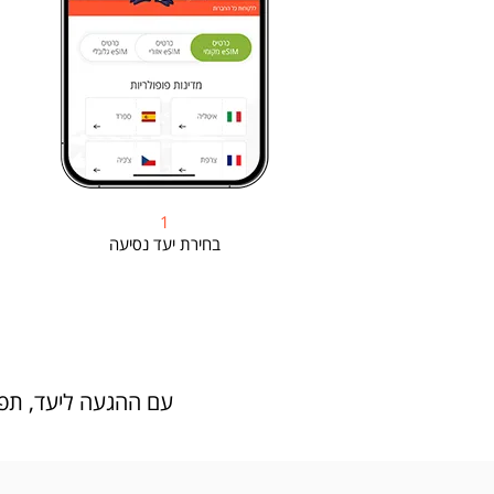
1
בחירת יעד נסיעה
עם ההגעה ליעד, תפעילו את הeSIM החדש שלכם ותוכלו לגלוש, לנ