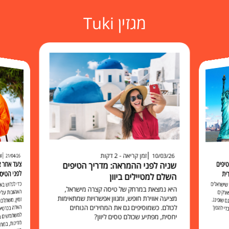
מגזין Tuki
זמן קריאה - 2 דקות
זמ
10/03/26
21/04/26
יפים
שניה לפני ההמראה: מדריך הטיפים
לפני הטיס
ית
השלם למטיילים ביוון
כדי לגלוש 
האהובות עליכ
זמין, משתלם 
האלה בכרט
למשתמשים בו להישאר מח
שישראלים
היא נמצאת במרחק של טיסה קצרה מישראל,
ארקים
מציעה אווירת חופש, ומגוון אפשרויות שמתאימות
 שופינג.
לכולם. כשמוסיפים גם את המחירים הנוחים
י להפוך
יחסית, מפתיע שכולם טסים ליוון?