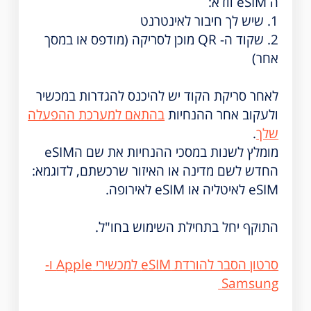
ה eSIM וודא:
1. שיש לך חיבור לאינטרנט
2. שקוד ה- QR מוכן לסריקה (מודפס או במסך
אחר)
לאחר סריקת הקוד יש להיכנס להגדרות במכשיר
ולעקוב אחר ההנחיות
בהתאם למערכת ההפעלה
שלך
.
מומלץ לשנות במסכי ההנחיות את שם הeSIM
החדש לשם מדינה או האיזור שרכשתם, לדוגמא:
eSIM לאיטליה או eSIM לאירופה.
התוקף יחל בתחילת השימוש בחו"ל.
סרטון הסבר להורדת eSIM למכשירי Apple ו-
Samsung