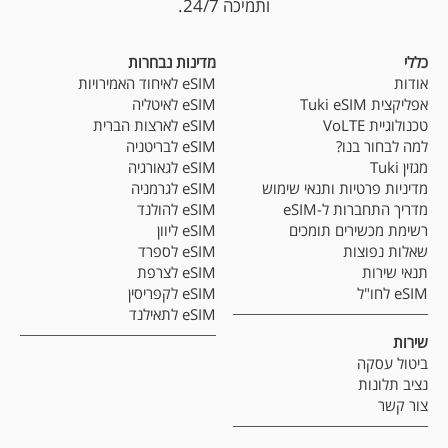
ותמיכה 24/7.
כללי
מדינות נבחרות
אודות
eSIM לאיחוד האמירויות
אפליקצית Tuki eSIM
eSIM לאיטליה
טכנולוגיית VoLTE
eSIM לארצות הברית
למה לבחור בנו?
eSIM לבריטניה
מגזין Tuki
eSIM לגאורגיה
מדיניות פרטיות ותנאי שימוש
eSIM לגרמניה
מדריך התחברות ל-eSIM
eSIM להולנד
רשימת מכשירים תומכים
eSIM ליוון
שאלות נפוצות
eSIM לספרד
תנאי שירות
eSIM לצרפת
eSIM לחו"ל
eSIM לקפריסין
eSIM לתאילנד
שירות
ביטול עסקה
נציב תלונות
צור קשר